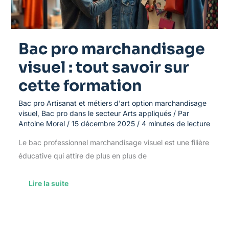
cette
formation
Bac pro marchandisage
visuel : tout savoir sur
cette formation
Bac pro Artisanat et métiers d'art option marchandisage
visuel
,
Bac pro dans le secteur Arts appliqués
/ Par
Antoine Morel
/
15 décembre 2025
/
4 minutes de lecture
Le bac professionnel marchandisage visuel est une filière
éducative qui attire de plus en plus de
Lire la suite