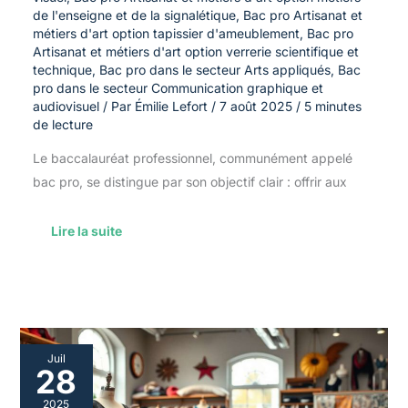
de l'enseigne et de la signalétique
,
Bac pro Artisanat et
métiers d'art option tapissier d'ameublement
,
Bac pro
Artisanat et métiers d'art option verrerie scientifique et
technique
,
Bac pro dans le secteur Arts appliqués
,
Bac
pro dans le secteur Communication graphique et
audiovisuel
/ Par
Émilie Lefort
/
7 août 2025
/
5 minutes
de lecture
Le baccalauréat professionnel, communément appelé
bac pro, se distingue par son objectif clair : offrir aux
Lire la suite
Équipements
Juil
essentiels
28
pour
le
2025