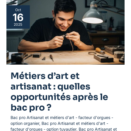
Métiers
Oct
d’art
16
et
artisanat
2025
:
quelles
opportunités
après
le
bac
pro
?
Métiers d’art et
artisanat : quelles
opportunités après le
bac pro ?
Bac pro Artisanat et métiers d'art - facteur d'orgues -
option organier
,
Bac pro Artisanat et métiers d'art -
facteur d'orgues - option tuyautier
,
Bac pro Artisanat et