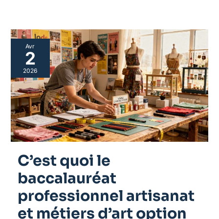
C’est
Avr
quoi
2
le
baccalauréat
2026
professionnel
artisanat
et
métiers
d’art
option
marchandisage
visuel
?
C’est quoi le
baccalauréat
professionnel artisanat
et métiers d’art option