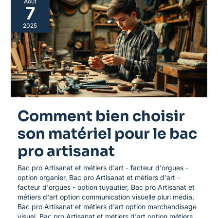
Août
bien
7
choisir
son
2025
matériel
pour
le
bac
pro
artisanat
Comment bien choisir
son matériel pour le bac
pro artisanat
Bac pro Artisanat et métiers d'art - facteur d'orgues -
option organier
,
Bac pro Artisanat et métiers d'art -
facteur d'orgues - option tuyautier
,
Bac pro Artisanat et
métiers d'art option communication visuelle pluri média
,
Bac pro Artisanat et métiers d'art option marchandisage
visuel
,
Bac pro Artisanat et métiers d'art option métiers