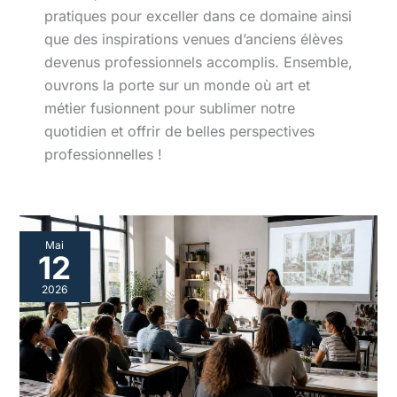
pratiques pour exceller dans ce domaine ainsi
que des inspirations venues d’anciens élèves
devenus professionnels accomplis. Ensemble,
ouvrons la porte sur un monde où art et
métier fusionnent pour sublimer notre
quotidien et offrir de belles perspectives
professionnelles !
Formation
Mai
marchandisage
12
visuel
:
2026
choisir
le
bon
établissement