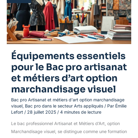
Bac
pro
artisanat
et
métiers
d’art
option
marchandisage
visuel
Équipements essentiels
pour le Bac pro artisanat
et métiers d’art option
marchandisage visuel
Bac pro Artisanat et métiers d'art option marchandisage
visuel
,
Bac pro dans le secteur Arts appliqués
/ Par
Émilie
Lefort
/
28 juillet 2025
/
4 minutes de lecture
Le bac professionnel Artisanat et Métiers d’Art, option
Marchandisage visuel, se distingue comme une formation