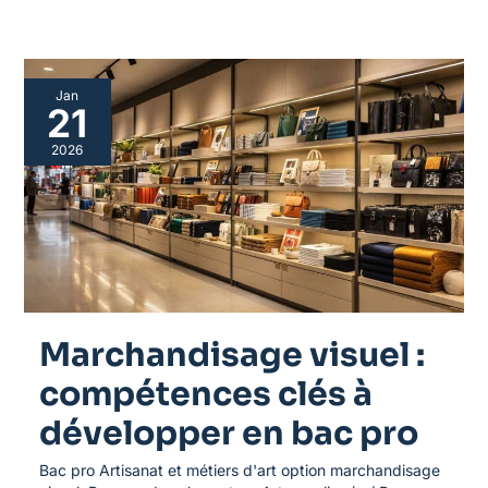
Marchandisage
Jan
visuel
21
:
compétences
2026
clés
à
développer
en
bac
pro
Marchandisage visuel :
compétences clés à
développer en bac pro
Bac pro Artisanat et métiers d'art option marchandisage