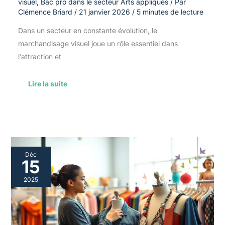
visuel
,
Bac pro dans le secteur Arts appliqués
/ Par
Clémence Briard
/
21 janvier 2026
/
5 minutes de lecture
Dans un secteur en constante évolution, le
marchandisage visuel joue un rôle essentiel dans
l’attraction et
Lire la suite
Bac
Déc
pro
15
marchandisage
visuel
2025
:
tout
savoir
sur