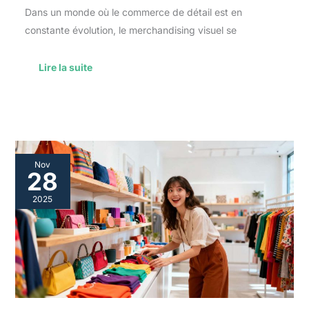
Dans un monde où le commerce de détail est en
constante évolution, le merchandising visuel se
Lire la suite
Techniques
Nov
de
28
présentation
efficaces
2025
en
marchandisage
visuel