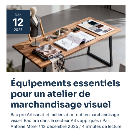
Équipements
Déc
essentiels
12
pour
un
2025
atelier
de
marchandisage
visuel
Équipements essentiels
pour un atelier de
marchandisage visuel
Bac pro Artisanat et métiers d'art option marchandisage
visuel
,
Bac pro dans le secteur Arts appliqués
/ Par
Antoine Morel
/
12 décembre 2025
/
4 minutes de lecture