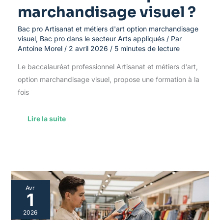
marchandisage visuel ?
Bac pro Artisanat et métiers d'art option marchandisage
visuel
,
Bac pro dans le secteur Arts appliqués
/ Par
Antoine Morel
/
2 avril 2026
/
5 minutes de lecture
Le baccalauréat professionnel Artisanat et métiers d’art,
option marchandisage visuel, propose une formation à la
fois
Lire la suite
Gérer
Avr
un
1
stage
en
2026