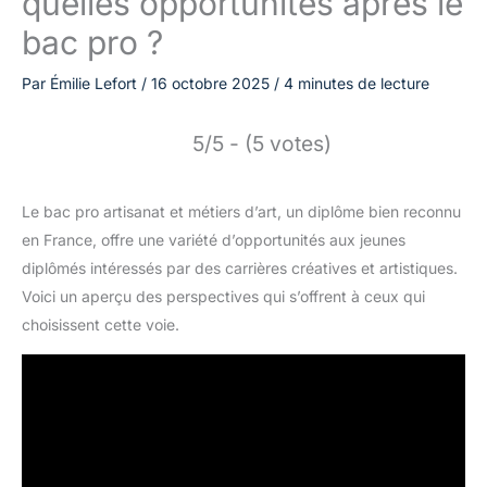
quelles opportunités après le
bac pro ?
Par
Émilie Lefort
/
16 octobre 2025
/
4 minutes de lecture
5/5 - (5 votes)
Le bac pro artisanat et métiers d’art, un diplôme bien reconnu
en France, offre une variété d’opportunités aux jeunes
diplômés intéressés par des carrières créatives et artistiques.
Voici un aperçu des perspectives qui s’offrent à ceux qui
choisissent cette voie.