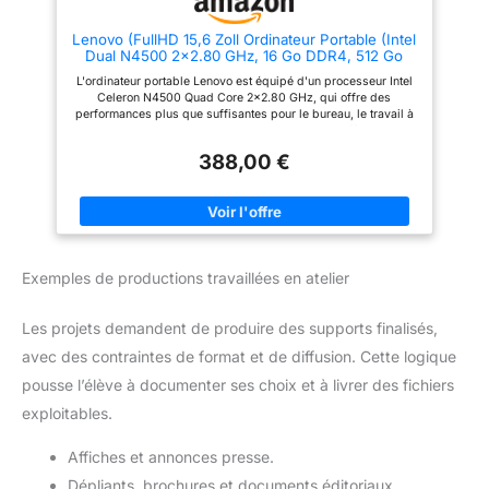
Lenovo (FullHD 15,6 Zoll Ordinateur Portable (Intel
Dual N4500 2x2.80 GHz, 16 Go DDR4, 512 Go
SSD, Intel UHD, HDMI, BT, USB 3.0, Webcam,
L'ordinateur portable Lenovo est équipé d'un processeur Intel
WLAN, Windows 11, Clavier AZERTY [français])
Celeron N4500 Quad Core 2x2.80 GHz, qui offre des
#8265
performances plus que suffisantes pour le bureau, le travail à
domicile et les jeux Un grand SSD de 512 Go offre plus
d'espace qu'il n'en faut pour vos données et vos applications.
388,00 €
Particularités : poids super léger de 2,2 kg, refroidissement
silencieux, écran Full-HD, 16 Go de RAM DDR4, webcam,
HDMI, prise casque, microphone, USB 3.0 Windows 11 Prof. 64
bits est complètement installé avec tous les pilotes, ainsi qu'un
pack Microsoft Office en version complète.
Exemples de productions travaillées en atelier
Les projets demandent de produire des supports finalisés,
avec des contraintes de format et de diffusion. Cette logique
pousse l’élève à documenter ses choix et à livrer des fichiers
exploitables.
Affiches et annonces presse.
Dépliants, brochures et documents éditoriaux.