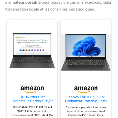
ordinateur portable
pour poursuivre certains exercices, selon
l’organisation locale et les consignes pédagogiques.
HP 15-fd0001sf
Lenovo FullHD 15,6 Zoll
Ordinateur Portable 15,6"
Ordinateur Portable (Intel
FHD, PC Portable (Intel
Quad N4500 2x2.80
PERFORMANCES FIABLES AU
L'ordinateur portable Lenovo est
Celeron N100, RAM 4 Go,
GHz, 8 Go DDR4, 256 Go
QUOTIDIEN: équipé du
équipé d'un processeur Intel
UFS 128 Go, Intel UHD
SSD, Intel UHD, HDMI,
processeur Intel N100, de 4 Go
Celeron N4500 Quad Core
Graphics, Windows 11),
BT, USB 3.0, Webcam,