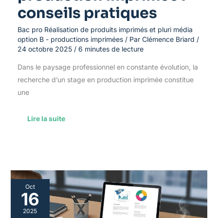
conseils pratiques
Bac pro Réalisation de produits imprimés et pluri média
option B - productions imprimées
/ Par
Clémence Briard
/
24 octobre 2025
/
6 minutes de lecture
Dans le paysage professionnel en constante évolution, la
recherche d’un stage en production imprimée constitue
une
Lire la suite
Exploiter
Oct
les
16
tendances
pluri
2025