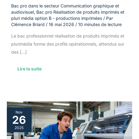
Bac pro dans le secteur Communication graphique et
audiovisuel
,
Bac pro Réalisation de produits imprimés et
pluri média option B - productions imprimées
/ Par
Clémence Briard
/
16 mai 2026
/
10 minutes de lecture
Le bac professionnel réalisation de produits imprimés et
plurimédia forme des profils opérationnels, attendus sur
des […]
Lire la suite
Choisir
Nov
le
26
bon
équipement
2025
pour