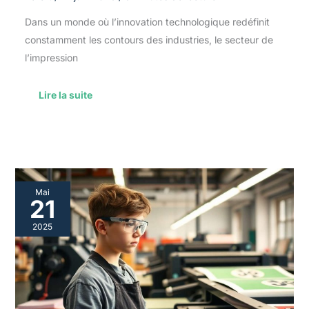
Dans un monde où l’innovation technologique redéfinit
constamment les contours des industries, le secteur de
l’impression
Lire la suite
Guide
Mai
ultime
21
pour
réussir
2025
le
bac
pro
production
imprimée