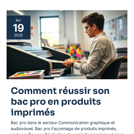
Comment
Avr
réussir
19
son
bac
2025
pro
en
produits
imprimés
Comment réussir son
bac pro en produits
imprimés
Bac pro dans le secteur Communication graphique et
audiovisuel
,
Bac pro Façonnage de produits imprimés,