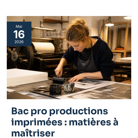
Bac
Mai
pro
16
productions
imprimées
2026
:
matières
à
maîtriser
Bac pro productions
imprimées : matières à
maîtriser