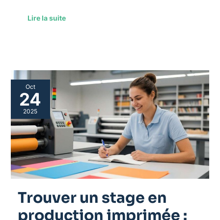
Lire la suite
Trouver
Oct
un
24
stage
en
2025
production
imprimée
:
conseils
pratiques
Trouver un stage en
production imprimée :