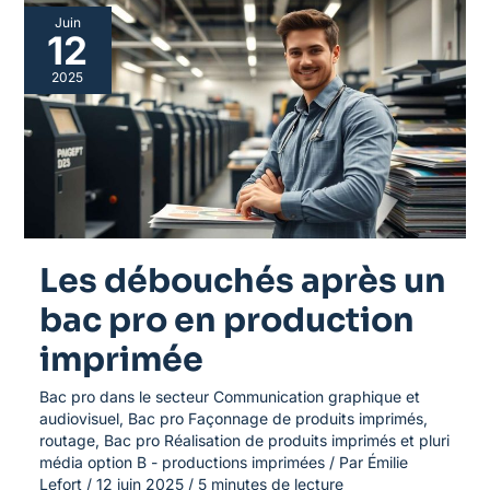
Les
Juin
débouchés
12
après
un
2025
bac
pro
en
production
imprimée
Les débouchés après un
bac pro en production
imprimée
Bac pro dans le secteur Communication graphique et
audiovisuel
,
Bac pro Façonnage de produits imprimés,
routage
,
Bac pro Réalisation de produits imprimés et pluri
média option B - productions imprimées
/ Par
Émilie
Lefort
/
12 juin 2025
/
5 minutes de lecture