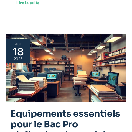
Lire la suite
Equipements
Juil
essentiels
18
pour
le
2025
Bac
Pro
réalisation
de
produits
imprimés
et
plurimédia
option
Equipements essentiels
B
productions
pour le Bac Pro
imprimées.