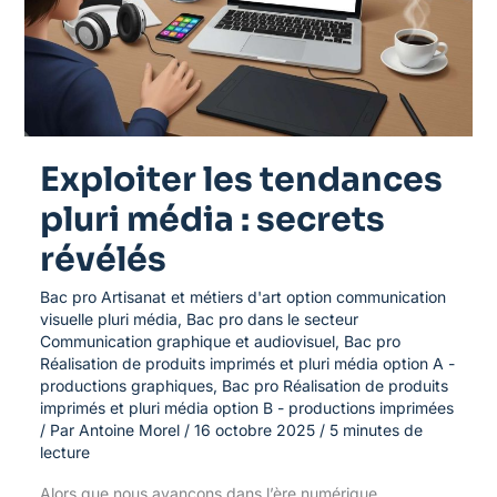
média
:
secrets
révélés
Exploiter les tendances
pluri média : secrets
révélés
Bac pro Artisanat et métiers d'art option communication
visuelle pluri média
,
Bac pro dans le secteur
Communication graphique et audiovisuel
,
Bac pro
Réalisation de produits imprimés et pluri média option A -
productions graphiques
,
Bac pro Réalisation de produits
imprimés et pluri média option B - productions imprimées
/ Par
Antoine Morel
/
16 octobre 2025
/
5 minutes de
lecture
Alors que nous avançons dans l’ère numérique,