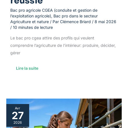
réussie
Bac pro agricole CGEA (conduite et gestion de
l’exploitation agricole)
,
Bac pro dans le secteur
Agriculture et nature
/ Par
Clémence Briard
/
8 mai 2026
/
10 minutes de lecture
Le bac pro cgea attire des profils qui veulent
comprendre l’agriculture de l’intérieur: produire, décider,
gérer
Lire la suite
Atouts
Avr
du
27
bac
pro
2026