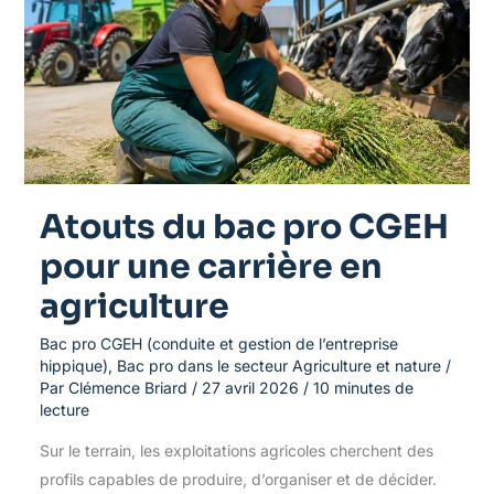
CGEH
pour
une
carrière
en
agriculture
Atouts du bac pro CGEH
pour une carrière en
agriculture
Bac pro CGEH (conduite et gestion de l’entreprise
hippique)
,
Bac pro dans le secteur Agriculture et nature
/
Par
Clémence Briard
/
27 avril 2026
/
10 minutes de
lecture
Sur le terrain, les exploitations agricoles cherchent des
profils capables de produire, d’organiser et de décider.