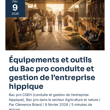
Fév
et
9
outils
du
2026
Bac
pro
conduite
et
gestion
de
l’entreprise
hippique
Équipements et outils
du Bac pro conduite et
gestion de l’entreprise
hippique
Bac pro CGEH (conduite et gestion de l’entreprise
hippique)
,
Bac pro dans le secteur Agriculture et nature
/
Par
Clémence Briard
/
9 février 2026
/
5 minutes de
lecture