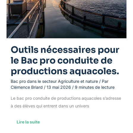
conduite
de
productions
aquacoles.
Outils nécessaires pour
le Bac pro conduite de
productions aquacoles.
Bac pro dans le secteur Agriculture et nature
/ Par
Clémence Briard
/
13 mai 2026
/
9 minutes de lecture
Le bac pro conduite de productions aquacoles s’adresse
à des élèves qui entrent dans un univers
Lire la suite