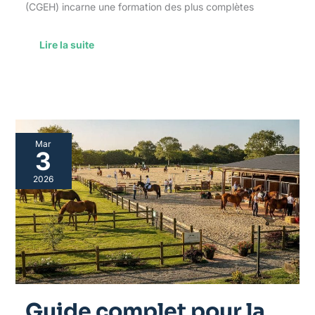
(CGEH) incarne une formation des plus complètes
Lire la suite
Guide
Mar
complet
3
pour
la
2026
gestion
d’une
entreprise
hippique
après
un
bac
pro
Guide complet pour la