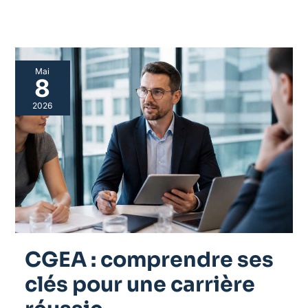
CGEA
Mai
:
8
comprendre
ses
2026
clés
pour
une
carrière
réussie
CGEA : comprendre ses
clés pour une carrière