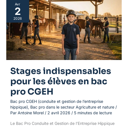
Stages
Avr
indispensables
2
pour
les
2026
élèves
en
bac
pro
CGEH
Stages indispensables
pour les élèves en bac
pro CGEH
Bac pro CGEH (conduite et gestion de l’entreprise
hippique)
,
Bac pro dans le secteur Agriculture et nature
/
Par
Antoine Morel
/
2 avril 2026
/
5 minutes de lecture
Le Bac Pro Conduite et Gestion de l’Entreprise Hippique