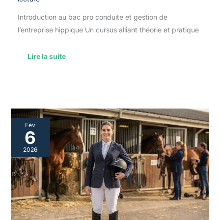
Introduction au bac pro conduite et gestion de
l’entreprise hippique Un cursus alliant théorie et pratique
Lire la suite
Les
Fév
débouchés
6
professionnels
après
2026
un
bac
pro
CGEH