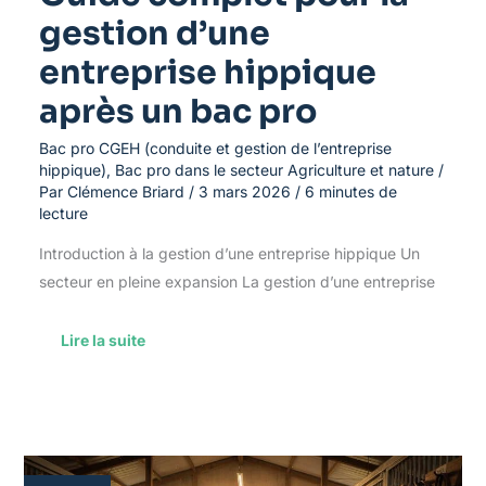
gestion d’une
entreprise hippique
après un bac pro
Bac pro CGEH (conduite et gestion de l’entreprise
hippique)
,
Bac pro dans le secteur Agriculture et nature
/
Par
Clémence Briard
/
3 mars 2026
/
6 minutes de
lecture
Introduction à la gestion d’une entreprise hippique Un
secteur en pleine expansion La gestion d’une entreprise
Lire la suite
Équipements