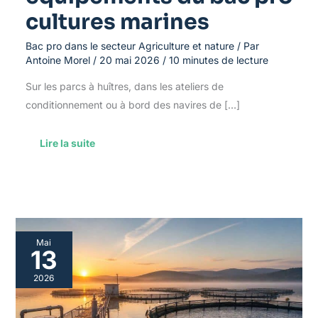
cultures marines
Bac pro dans le secteur Agriculture et nature
/ Par
Antoine Morel
/
20 mai 2026
/
10 minutes de lecture
Sur les parcs à huîtres, dans les ateliers de
conditionnement ou à bord des navires de […]
Lire la suite
Outils
Mai
nécessaires
13
pour
le
2026
Bac
pro