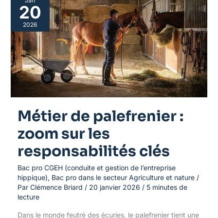
Jan
de
20
palefrenier
:
2026
zoom
sur
les
responsabilités
clés
Métier de palefrenier :
zoom sur les
responsabilités clés
Bac pro CGEH (conduite et gestion de l’entreprise
hippique)
,
Bac pro dans le secteur Agriculture et nature
/
Par
Clémence Briard
/
20 janvier 2026
/
5 minutes de
lecture
Dans le monde feutré des écuries, le palefrenier tient une