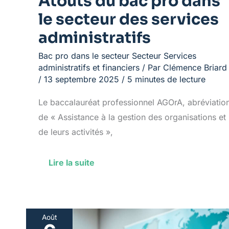
Atouts du bac pro dans
le secteur des services
administratifs
Bac pro dans le secteur Secteur Services
administratifs et financiers
/ Par
Clémence Briard
/
13 septembre 2025
/
5 minutes de lecture
Le baccalauréat professionnel AGOrA, abréviatio
de « Assistance à la gestion des organisations et
de leurs activités »,
Lire la suite
Août
Construire