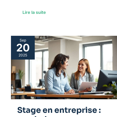
Lire la suite
Sep
20
Stage
en
2025
entreprise
:
maximiser
son
expérience
en
gestion
Stage en entreprise :