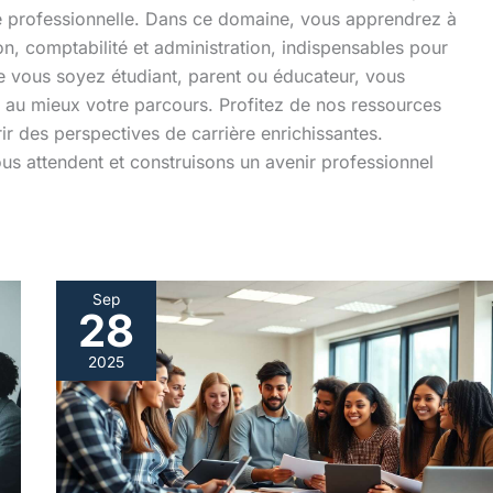
te professionnelle. Dans ce domaine, vous apprendrez à
on, comptabilité et administration, indispensables pour
e vous soyez étudiant, parent ou éducateur, vous
er au mieux votre parcours. Profitez de nos ressources
r des perspectives de carrière enrichissantes.
us attendent et construisons un avenir professionnel
Sep
28
Compétences
clés
2025
pour
exceller
en
bac
pro
administratif