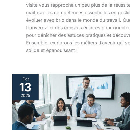
visite vous rapproche un peu plus de la réussi
maîtriser les compétences essentielles en gesti
évoluer avec brio dans le monde du travail. Qu
trouverez ici des conseils éclairés pour orient
pour dénicher des astuces pratiques et découvri
Ensemble, explorons les métiers d’avenir qui vo
solide et épanouissant !
Oct
13
Impact
des
2025
nouvelles
technologies
sur
le
bac
pro