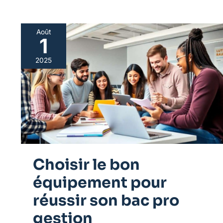
Août
1
Choisir
le
2025
bon
équipement
pour
réussir
son
bac
pro
gestion
Choisir le bon
équipement pour
réussir son bac pro
gestion