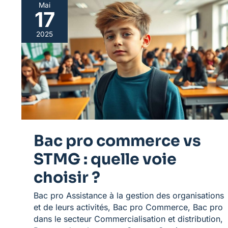
Mai
17
Bac
pro
2025
commerce
vs
STMG
:
quelle
voie
choisir
?
Bac pro commerce vs
STMG : quelle voie
choisir ?
Bac pro Assistance à la gestion des organisations
et de leurs activités
,
Bac pro Commerce
,
Bac pro
dans le secteur Commercialisation et distribution
,