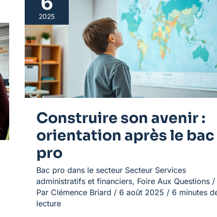
6
son
2025
avenir
:
orientation
après
le
bac
pro
Construire son avenir :
orientation après le bac
pro
Bac pro dans le secteur Secteur Services
administratifs et financiers
,
Foire Aux Questions
/
Par
Clémence Briard
/
6 août 2025
/
6 minutes d
lecture