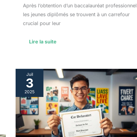
Après l’obtention d’un baccalauréat professionnel
les jeunes diplômés se trouvent à un carrefour
crucial pour leur
Lire la suite
Juil
3
Débouchés
après
2025
un
bac
pro
AGOrA
:
quelles
options