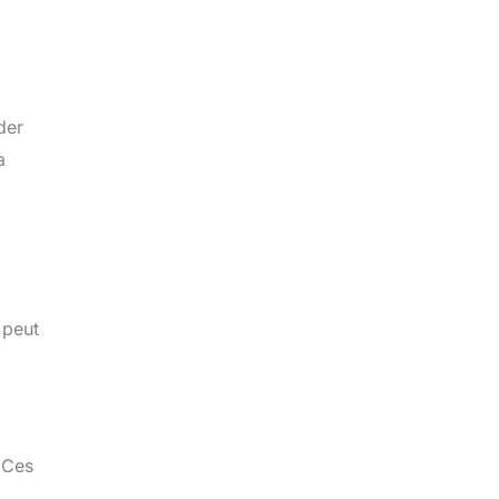
der
a
 peut
 Ces