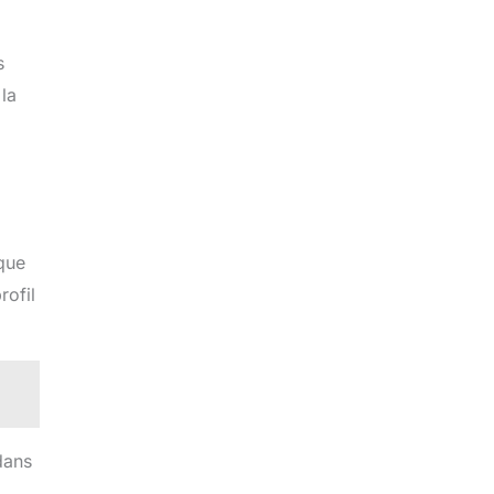
s
la
 que
rofil
dans