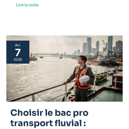
Lire la suite
Choisir
Avr
le
7
bac
pro
2026
transport
fluvial
:
découvrez
les
débouchés
Choisir le bac pro
transport fluvial :