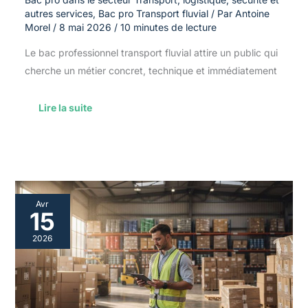
autres services
,
Bac pro Transport fluvial
/ Par
Antoine
Morel
/
8 mai 2026
/
10 minutes de lecture
Le bac professionnel transport fluvial attire un public qui
cherche un métier concret, technique et immédiatement
Lire la suite
Outils
Avr
à
15
connaître
dans
2026
le
cadre
d’un
bac
pro