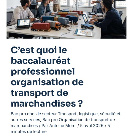
professionnel
organisation
de
transport
de
marchandises
?
C’est quoi le
baccalauréat
professionnel
organisation de
transport de
marchandises ?
Bac pro dans le secteur Transport, logistique, sécurité et
autres services
,
Bac pro Organisation de transport de
marchandises
/ Par
Antoine Morel
/
5 avril 2026
/
5
minutes de lecture