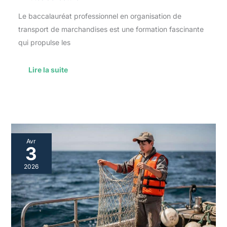
Le baccalauréat professionnel en organisation de
transport de marchandises est une formation fascinante
qui propulse les
Lire la suite
Quel
Avr
matériel
3
utiliser
pour
2026
un
Bac
Pro
conduite
et
gestion