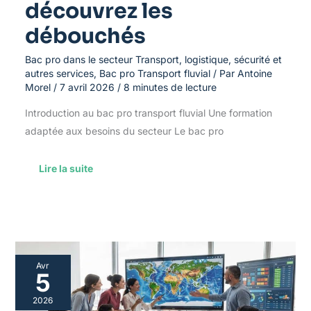
découvrez les
débouchés
Bac pro dans le secteur Transport, logistique, sécurité et
autres services
,
Bac pro Transport fluvial
/ Par
Antoine
Morel
/
7 avril 2026
/
8 minutes de lecture
Introduction au bac pro transport fluvial Une formation
adaptée aux besoins du secteur Le bac pro
Lire la suite
C’est
Avr
quoi
5
le
baccalauréat
2026