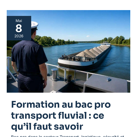
Formation
Mai
au
8
bac
pro
2026
transport
fluvial
:
ce
qu’il
faut
savoir
Formation au bac pro
transport fluvial : ce
qu’il faut savoir
Bac pro dans le secteur Transport, logistique, sécurité et