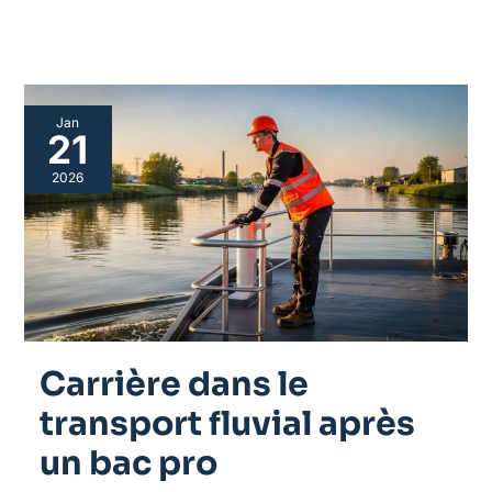
Carrière
Jan
dans
21
le
transport
2026
fluvial
après
un
bac
pro
Carrière dans le
transport fluvial après
un bac pro