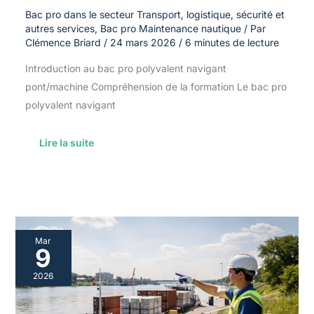
Bac pro dans le secteur Transport, logistique, sécurité et
autres services
,
Bac pro Maintenance nautique
/ Par
Clémence Briard
/
24 mars 2026
/
6 minutes de lecture
Introduction au bac pro polyvalent navigant
pont/machine Compréhension de la formation Le bac pro
polyvalent navigant
Lire la suite
Astuces
Mar
pour
9
réussir
son
2026
stage
en