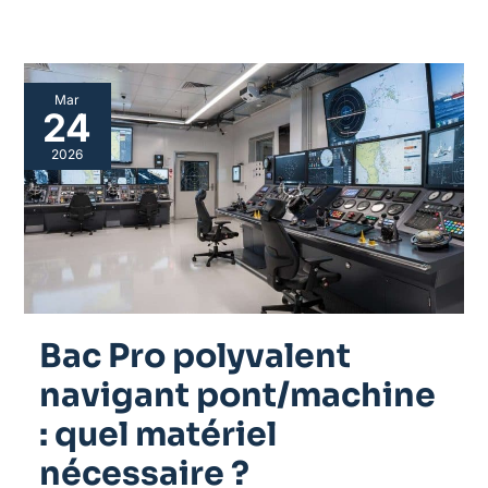
Bac
Mar
Pro
24
polyvalent
navigant
2026
pont/machine
:
quel
matériel
nécessaire
?
Bac Pro polyvalent
navigant pont/machine
: quel matériel
nécessaire ?