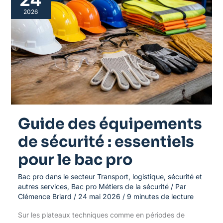
équipements
de
2026
sécurité
:
essentiels
pour
le
bac
pro
Guide des équipements
de sécurité : essentiels
pour le bac pro
Bac pro dans le secteur Transport, logistique, sécurité et
autres services
,
Bac pro Métiers de la sécurité
/ Par
Clémence Briard
/
24 mai 2026
/
9 minutes de lecture
Sur les plateaux techniques comme en périodes de