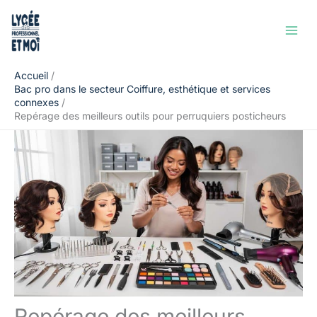
Aller
Rechercher
au
contenu
Accueil
Bac pro dans le secteur Coiffure, esthétique et services
connexes
Repérage des meilleurs outils pour perruquiers posticheurs
Repérage des meilleurs