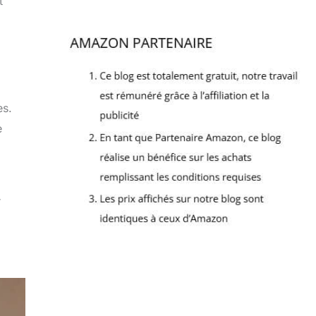
t
es.
e
r