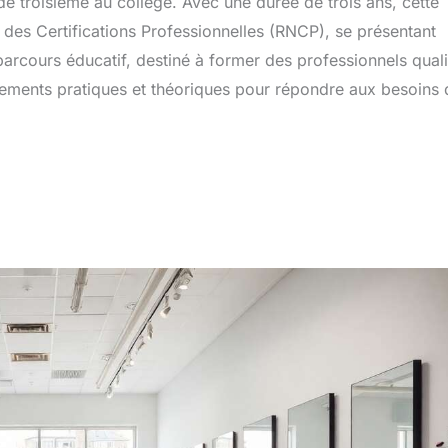
de troisième au collège. Avec une durée de trois ans, cette
 des Certifications Professionnelles (RNCP), se présentant
parcours éducatif, destiné à former des professionnels quali
gnements pratiques et théoriques pour répondre aux besoins 