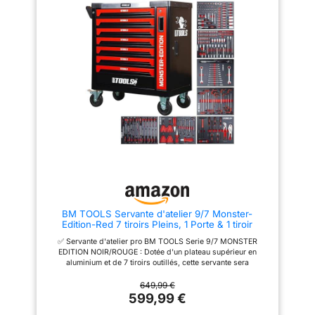
roulement à billes . Fermeture
métal, 2 - portes, verrouillable,
magnétique des portes de
avec mur perforé pour
l'armoire et du meuble bas -
suspendre les outils dans les
Meuble haut avec système
étagères ouvertes central de la
d'ouverture à vérins. Sécurité:
hauteur de la pièce réglable :
les 5 meubles sont
120 (L) x 60 (H) x 19 (P) cm 1x
verrouillables , 5 jeux de clés
Armoire d'Atelier en métal, 2 -
sont fournis avec le mobilier.
portes, verrouillable, avec mur
Modulable: Vous pouvez monter
perforé pour suspendre les
le mobilier de plusieurs façons:
outils 80 (L) x 60 (H) x 19 (P)
armoire à droite, armoire à
cm ; 1x Armoire d'Atelier en
gauche ou armoire déportée. Ce
métal, 1 - porte, verrouillable,
mobilier dispose de pieds de
avec le mur de trou d' euros
mises à niveau permettant de
pour 40 outils (L) x 60 (H) x 19
compenser les inégalités du
(P) cm suspendu L'espace
sol. Dimensions : 259
minimum requis pour
x183x46cm -
l'équipement de l'atelier entier
est d'environ 2,40 m (L) x 2,05
m (H) x 0,60 m (P).
BM TOOLS Servante d'atelier 9/7 Monster-
Edition-Red 7 tiroirs Pleins, 1 Porte & 1 tiroir
Vertical - 257 Outils - sur roulettes
✅ Servante d'atelier pro BM TOOLS Serie 9/7 MONSTER
EDITION NOIR/ROUGE : Dotée d'un plateau supérieur en
aluminium et de 7 tiroirs outillés, cette servante sera
l'indispensable de votre garage ou de votre atelier
professionnel. Peinture vernis métallisée
649,99 €
599,99 €