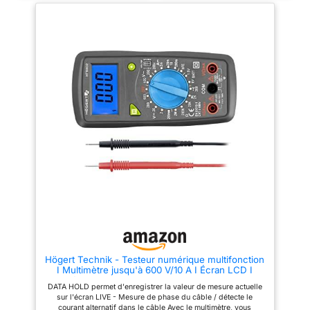
clairement dans un endroit
large】Mesure de tension CC :
sombre. Test facile : Tourner le
400 mV ~ 600 V ; Mesure de
commutateur rotatif pour choisir
tension CA : 40 V ~ 600 V ;
la fonction que vous souhaitez
Mesure de courant CC : 40 mA
tester (assurer que le
~ 10 A ; Mesure de résistance :
commutateur rotatif est situé sur
400 Ω ~ 40 MΩ ; Mesure de
la bonne plage de test.),
capacité : 4 000 nF ~ 40,00
branchez les câbles. Scénario
mF. 【Multimètre portable】
d'application : Le multimètre
KM100s Multimètre avec
numérique est conçu pour être
fonction de test de tension sans
sûr et précis, et convient aux
contact, fonction de maintien
tests d'électricien, à l'utilisation
des données et d'extinction
domestique, à l'automobile et
automatique. Affichage à 4
aux problèmes électriques
chiffres, maximum 4000 points.
industriels. Fonctionnement de
【Sécurité】Double fusible
sécurité : Anti-Burn avec double
intégré. Protection contre les
fusibles. Ce multimètre dispose
surcharges pour toutes les
d'une protection contre les
gammes. Ecran LCD rétro-
surcharges sur toutes les
éclairé. Testeur de continuité
plages. Service client :
avec signal sonore. 【Service
KAIWEETS fournit un service de
client】KAIWEETS fournit un
36 mois et un support technique
service de 36 mois et un
à vie. N'hésitez pas à nous
support technique à vie.
contacter si vous avez des
N'hésitez pas à nous contacter
inquiétudes.
si vous avez des inquiétudes.
Högert Technik - Testeur numérique multifonction
I Multimètre jusqu'à 600 V/10 A I Écran LCD I
Revêtement en caoutchouc I Ergonomique et
DATA HOLD permet d'enregistrer la valeur de mesure actuelle
compact I Câble de mesure I HT1E602
sur l'écran LIVE - Mesure de phase du câble / détecte le
courant alternatif dans le câble Avec le multimètre, vous