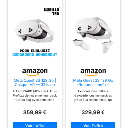
Meta Quest 3S 128 Go |
Meta Quest 3S 128 Go
Casque VR — 33% de
(Reconditionné) –
mémoire en Plus — 2 x
Plongez dans la réalité
CARDBOARD MONKENAUT —
Explorez des milliers
Plus de Performance
Mixte – Un Appareil
Profitez de notre meilleur pack
d’expériences immersives
Graphique — Réalité
Incroyable. À Un Prix
Gorilla Tag avec cette offre
grâce à la réalité mixte, qui
virtuelle sans Fil — Pack
Incroyable. – Casque
exclusive Amazon. Achetez le
vous permet d’intégrer des
Gorilla Tag Cardboard
Tout-en-Un
Meta Quest 3S pour obtenir des
objets numériques à votre
Monkenaut — Exclusivité
359,99 €
329,99 €
articles exclusifs, dont le Gorilla
espace physique, ou plongez
Amazon
Space Program Suit and
en immersion totale avec la VR.
Helmet, ainsi que 2 000 SHINY
Transformez n’importe quelle
ROCKS. PAS DE CÂBLES, PLUS
pièce en salle de cinéma.