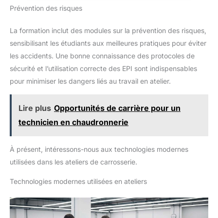
leur large base, les chandelles de levage garantissent une
Prévention des risques
stabilité optimale, même lorsque vous manipulez des charges
importantes, rendant l outil fiable pour divers travaux [Praticité]
– Le design compact et le poids de 9kg facilitent le transport et
La formation inclut des modules sur la prévention des risques,
le stockage des chandelles, tout en maintenant une solidité
indéfectible. Leur couleur noire assure un aspect élégant
sensibilisant les étudiants aux meilleures pratiques pour éviter
les accidents. Une bonne connaissance des protocoles de
sécurité et l’utilisation correcte des EPI sont indispensables
pour minimiser les dangers liés au travail en atelier.
Lire plus
Opportunités de carrière pour un
technicien en chaudronnerie
À présent, intéressons-nous aux technologies modernes
utilisées dans les ateliers de carrosserie.
Technologies modernes utilisées en ateliers