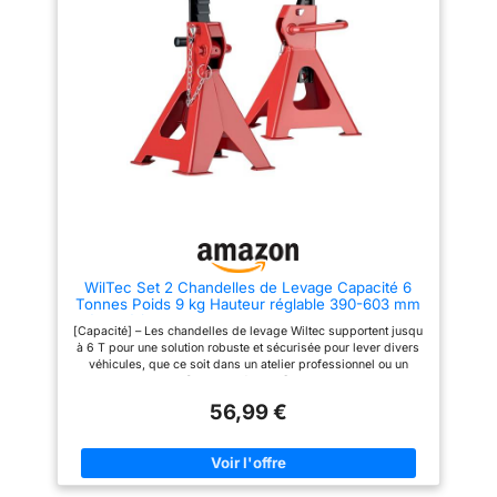
poignées intégrées au plan de
DURABLE : Matériaux résistants
travail Charge statique de
pour une longue durée de vie,
statique de 700kg - Charge
même en utilisation intensive
maximum par tiroir de 45 kg
WilTec Set 2 Chandelles de Levage Capacité 6
Tonnes Poids 9 kg Hauteur réglable 390-603 mm
Sécurité à Double Verrouillage Grande Base pour
[Capacité] – Les chandelles de levage Wiltec supportent jusqu
la stabilité Cric Équipement Voiture Auto Garage
à 6 T pour une solution robuste et sécurisée pour lever divers
Atelier
véhicules, que ce soit dans un atelier professionnel ou un
garage personnel [Hauteur réglable] – Avec une hauteur de
levage ajustable de 390 à 603 mm, ces chandelles de levage
56,99 €
s’adaptent facilement à différents types de voitures, offrant
ainsi une flexibilité maximale [Sécurité renforcée] – Chaque
chandelle est équipée d un double verrouillage en caoutchouc,
améliorant la sécurité pendant l usage, assurant une stabilité
parfaite même sous de lourdes charges [Stabilité] – Grâce à