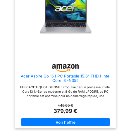
les pilotes, ainsi qu'un pack
Fi, Bluetooth), profitez d’une
Microsoft Office en version
connexion rapide et simple pour
complète.
rester productif partout. EPEAT
Gold : les produits certifiés
EPEAT Gold sont les mieux
classés et répondent à tous les
critères requis par EPEAT.
CONÇU POUR VOTRE
MOBILITÉ: Appréciez la liberté
et la flexibilité où que vous
soyez grâce à une batterie
d'autonomie plus longue, ainsi
qu'à une mémoire et un
stockage généreux
Acer Aspire Go 15 I PC Portable 15.6" FHD I Intel
Core i3 -N355
EFFICACITE QUOTIDIENNE : Propulsé par un processeur Intel
Core i3 N-Series moderne et 8 Go de RAM LPDDR5, ce PC
portable est optimisé pour un démarrage rapide, une
navigation fluide sur le web et une gestion aisée des
applications de bureautique et d'étude. ECRAN 15.6" FULL HD
449,00 €
CONFORTABLE : Profitez d'une qualité d'image nette sur
379,99 €
l'écran Full HD (1920x1080) de 15,6 pouces. La technologie
Anti-reflet réduit la fatigue oculaire, idéal pour les longues
sessions de travail ou le visionnage de contenu. DEMARRAGE
INSTANTANE : Le SSD NVMe de 256 Go assure un stockage