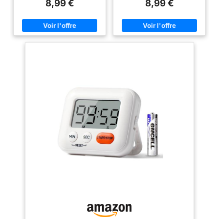
8,99 €
8,99 €
programmée jusqu'à 99
démarrer le compte à rebours.
écran LCD (Piles Non
minutes 59 secondes, ce qui la
Pour le compte à rebours,
incluses)
rend adaptée à une variété
appuyez sur le bouton MIN pour
d'utilisations telles que la
régler les minutes (jusqu'à 99
cuisine, les grillades, les cours,
minutes) et sur le bouton SEC
la gym, les activités des
pour régler les secondes
enfants, spa, etc. Minuterie à
(jusqu'à 59 secondes).
grands chiffres : la minuterie à
Appuyez simultanément sur les
thé est livrée avec un affichage
boutons MIN et SEC pour
clair avec de grands chiffres,
revenir à 00:00. 2. Quatre
vous n'aurez besoin que d'un
minuteurs pour une utilisation
coup d'œil même de l'autre côté
polyvalente : Ce kit comprend
de la pièce pour obtenir
quatre minuteurs mécaniques.
facilement la lecture. Alarme
Vous pouvez les utiliser pour
forte avec volume réglable :
cuisiner, pâtisser, étudier ou
niveaux élevés pour être aussi
gérer vos tâches quotidiennes.
fort que vous le souhaitez pour
Vous pouvez également les
vous assurer que rien n'est
partager avec vos proches. 3.
oublié ; En outre, la minuterie de
Qualité supérieure : L'emballage
nourriture apporte la fonction de
est disponible en quatre
2 niveaux de volume qui vous
couleurs : bleu, rose, blanc et
permet de régler la sonnerie
vert (avec 2 autocollants
acceptable en fonction de vos
floraux). La coque extérieure est
besoins. Trois options de
en ABS, un matériau résistant à
placement : le minuteur de
la casse et capable de résister
cuisine a un aimant à l'arrière,
à une utilisation prolongée. 4.
vous pouvez le fixer à la plupart
Alarme sonore : Le minuteur
des surfaces métalliques ou
émet une sonnerie claire et
utiliser le support pliable pour
puissante lorsque le temps est
l'accrocher au mur, ou le placer
écoulé. Vous pouvez l'entendre