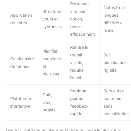
Retrouver
vous entoure.
Notes trop
Structurer
vite une
Application
longues,
cours et
notion,
de notes
difficiles à
synthèses
réviser
relire
efficacement
Rendre le
Planifier
travail
Sur-
Gestionnaire
exercices
visible,
planification,
de tâches
et
réduire
rigidité
révisions
l’oubli
Pratique
Survol des
Quiz,
Plateforme
guidée,
contenus
labs,
interactive
feedback
sans
projets
rapide
consolidation
Une fois l’outillage en place, le facteur qui pèse le plus sur la