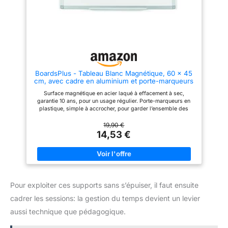
BoardsPlus - Tableau Blanc Magnétique, 60 x 45
cm, avec cadre en aluminium et porte-marqueurs
Surface magnétique en acier laqué à effacement à sec,
garantie 10 ans, pour un usage régulier. Porte-marqueurs en
plastique, simple à accrocher, pour garder l’ensemble des
accessoires d’écriture, de planning et de nettoyage
nécessaires, à portée de main. Coins de tableau avec orifices
19,90 €
pour une meilleure fixation, une stabilité améliorée et la
14,53 €
possibilité de montage à l’horizontal comme à la verticale.
Protections de coins vissées, incluses pour un style
impeccable. Kit de montage au mur simple et rapide, inclus. Il
peut être monté horizontalement ou verticalement. Tableau
mémo et pour écrire, compatible avec l’ensemble des
marqueurs à effacement à sec standard, des équipements de
Pour exploiter ces supports sans s’épuiser, il faut ensuite
tableau blanc et de bureau ainsi que des aimants de tableau.
cadrer les sessions: la gestion du temps devient un levier
aussi technique que pédagogique.