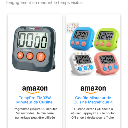
l’engagement en rendant le temps visible.
TempPro TM03W
GeeRic Minuteur de
Minuteur de Cuisine,
Cuisine Magnétique 4
Minuteur de Cuisson
PCS, Minuteurs
Programmé jusqu'à 99 minutes
1. Grand écran LCD facile à
avec Grand écran LCD
électroniques avec
59 secondes : la minuterie
utiliser : appuyez sur le bouton
Alarme sonore pour la
numérique peut être utilisée
ON situé à droite pour afficher
Cuisson, Minuteurs
pour le compte à rebours ou le
l'heure à 00:00. Appuyez
numériques
compte à rebours et
ensuite sur START pour
magnétiques, Grand