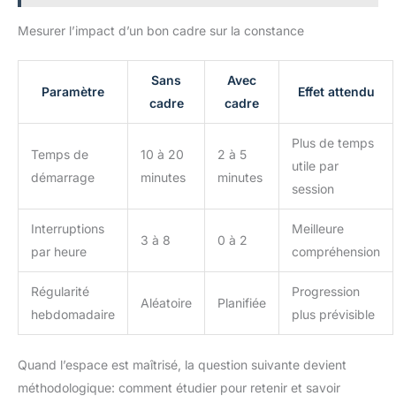
Mesurer l’impact d’un bon cadre sur la constance
Sans
Avec
Paramètre
Effet attendu
cadre
cadre
Plus de temps
Temps de
10 à 20
2 à 5
utile par
démarrage
minutes
minutes
session
Interruptions
Meilleure
3 à 8
0 à 2
par heure
compréhension
Régularité
Progression
Aléatoire
Planifiée
hebdomadaire
plus prévisible
Quand l’espace est maîtrisé, la question suivante devient
méthodologique: comment étudier pour retenir et savoir