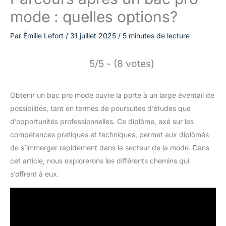
mode : quelles options?
Par
Émilie Lefort
/
31 juillet 2025
/
5 minutes de lecture
5/5 - (8 votes)
Obtenir un bac pro mode ouvre la porte à un large éventail de
possibilités, tant en termes de poursuites d’études que
d’opportunités professionnelles. Ce diplôme, axé sur les
compétences pratiques et techniques, permet aux diplômés
de s’immerger rapidement dans le secteur de la mode. Dans
cet article, nous explorerons les différents chemins qui
s’offrent à eux.