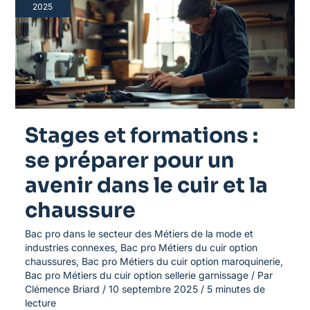
:
2025
se
préparer
pour
un
avenir
dans
le
cuir
et
Stages et formations :
la
chaussure
se préparer pour un
avenir dans le cuir et la
chaussure
Bac pro dans le secteur des Métiers de la mode et
industries connexes
,
Bac pro Métiers du cuir option
chaussures
,
Bac pro Métiers du cuir option maroquinerie
,
Bac pro Métiers du cuir option sellerie garnissage
/ Par
Clémence Briard
/
10 septembre 2025
/
5 minutes de
lecture