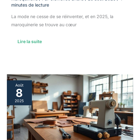
minutes de lecture
La mode ne cesse de se réinventer, et en 2025, la
maroquinerie se trouve au cœur
Lire la suite
Équipement
Août
essentiel
8
pour
le
2025
Bac
pro
métiers
du
cuir
option