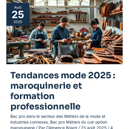
Tendances
Août
mode
25
2025
:
2025
maroquinerie
et
formation
professionnelle
Tendances mode 2025 :
maroquinerie et
formation
professionnelle
Bac pro dans le secteur des Métiers de la mode et
industries connexes
,
Bac pro Métiers du cuir option
maroquinerie
/ Par
Clémence Briard
/
25 août 2025
/
4