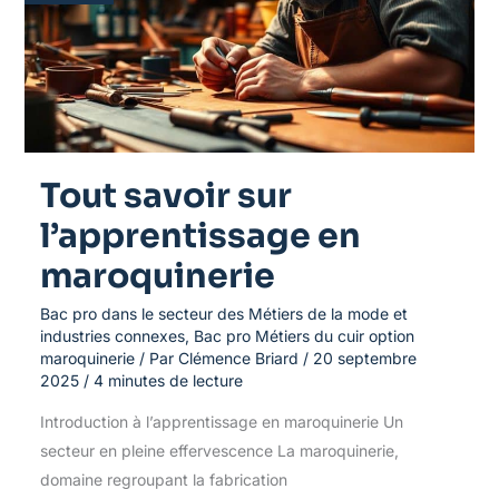
en
maroquinerie
Tout savoir sur
l’apprentissage en
maroquinerie
Bac pro dans le secteur des Métiers de la mode et
industries connexes
,
Bac pro Métiers du cuir option
maroquinerie
/ Par
Clémence Briard
/
20 septembre
2025
/
4 minutes de lecture
Introduction à l’apprentissage en maroquinerie Un
secteur en pleine effervescence La maroquinerie,
domaine regroupant la fabrication