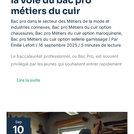
la voie du bac pro
métiers du cuir
Bac pro dans le secteur des Métiers de la mode et
industries connexes
,
Bac pro Métiers du cuir option
chaussures
,
Bac pro Métiers du cuir option maroquinerie
,
Bac pro Métiers du cuir option sellerie garnissage
/ Par
Émilie Lefort
/
16 septembre 2025
/
5 minutes de lecture
Le baccalauréat professionnel, ou Bac Pro, est souvent
privilégié par les jeunes qui souhaitent entrer rapidement
Lire la suite
Stages
Sep
et
10
formations