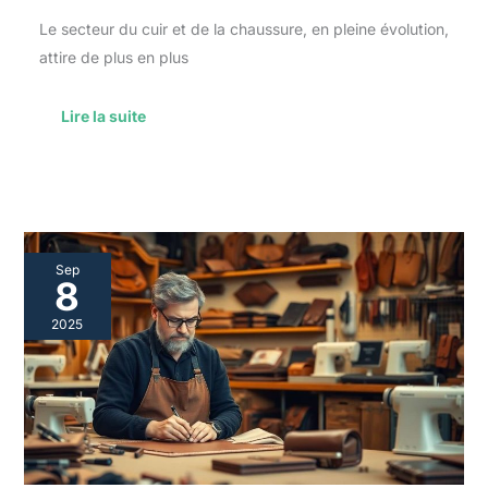
Le secteur du cuir et de la chaussure, en pleine évolution,
attire de plus en plus
Lire la suite
Atouts
Sep
d’un
8
bac
pro
2025
maroquinerie
dans
le
marché
du
travail