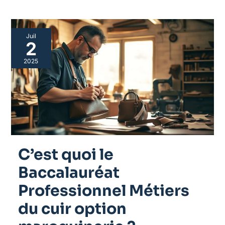
C’est
Juil
quoi
2
le
Baccalauréat
2025
Professionnel
Métiers
du
cuir
option
maroquinerie
?
C’est quoi le
Baccalauréat
Professionnel Métiers
du cuir option