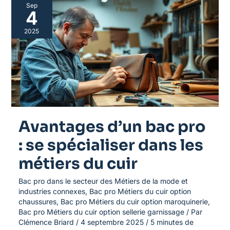
Avantages
Sep
d’un
4
bac
pro
2025
:
se
spécialiser
dans
les
métiers
du
cuir
Avantages d’un bac pro
: se spécialiser dans les
métiers du cuir
Bac pro dans le secteur des Métiers de la mode et
industries connexes
,
Bac pro Métiers du cuir option
chaussures
,
Bac pro Métiers du cuir option maroquinerie
,
Bac pro Métiers du cuir option sellerie garnissage
/ Par
Clémence Briard
/
4 septembre 2025
/
5 minutes de