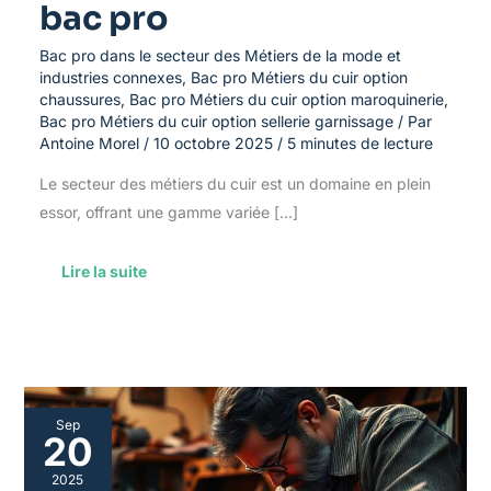
bac pro
Bac pro dans le secteur des Métiers de la mode et
industries connexes
,
Bac pro Métiers du cuir option
chaussures
,
Bac pro Métiers du cuir option maroquinerie
,
Bac pro Métiers du cuir option sellerie garnissage
/ Par
Antoine Morel
/
10 octobre 2025
/
5 minutes de lecture
Le secteur des métiers du cuir est un domaine en plein
essor, offrant une gamme variée […]
Lire la suite
Tout
Sep
savoir
20
sur
l’apprentissage
2025