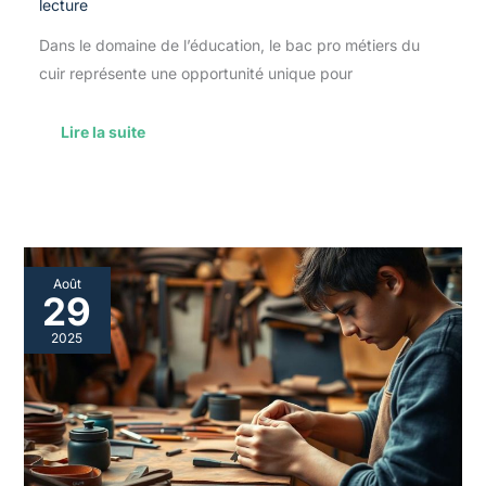
lecture
Dans le domaine de l’éducation, le bac pro métiers du
cuir représente une opportunité unique pour
Lire la suite
Alternance
Août
et
29
bac
pro
2025
maroquinerie
:
réussir
son
parcours