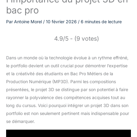
bac pro
Par
Antoine Morel
/
10 février 2026
/
6 minutes de lecture
4.9/5 - (9 votes)
Dans un monde où la technologie évolue à un rythme effréné,
le portfolio devient un outil crucial pour démontrer l’expertise
et la créativité des étudiants en Bac Pro Métiers de la
Production Numérique (MP3D). Parmi les compositions
présentées, le projet 3D se distingue par son potentiel à faire
rayonner la polyvalence des compétences acquises tout au
long du cursus. Voici pourquoi intégrer un projet 3D dans son
portfolio est non seulement pertinent mais indispensable pour
se démarquer.