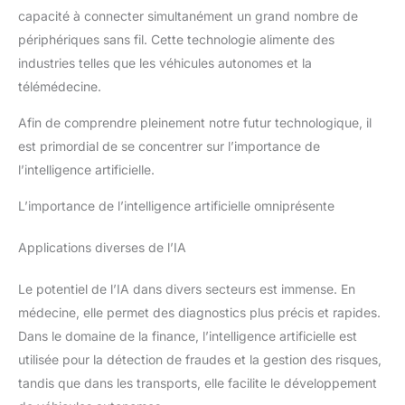
problèmes de santé), qui alerte
capacité à connecter simultanément un grand nombre de
directement les numéros
prédéfinis. 【Installation facile
périphériques sans fil. Cette technologie alimente des
à faire soi-même - Aucun
technicien requis, en quelques
industries telles que les véhicules autonomes et la
minutes】 Ce kits de sécurité
télémédecine.
pour la maison ne nécessite
aucune expertise technique : il
suffit d'insérer manuellement
Afin de comprendre pleinement notre futur technologique, il
une carte SIM GSM, de l'allumer
et d'installer les capteurs en
est primordial de se concentrer sur l’importance de
quelques minutes en suivant les
instructions fournies. Le
l’intelligence artificielle.
panneau de contrôle est doté
d'un écran IPS intuitif (adapté à
L’importance de l’intelligence artificielle omniprésente
tous les âges), ainsi que d'une
télécommande et d'une carte
RFID pour un accès rapide.
Applications diverses de l’IA
Idéal pour les personnes âgées
ou les locataires qui
recherchent une sécurité
Le potentiel de l’IA dans divers secteurs est immense. En
simple. 【Commande vocale et
paramètres personnalisés -
médecine, elle permet des diagnostics plus précis et rapides.
Sécurité flexible 24 heures sur
24, 7 jours sur 7】Alarme
Dans le domaine de la finance, l’intelligence artificielle est
maison sans fil Gérez à
distance votre système de
utilisée pour la détection de fraudes et la gestion des risques,
sécurité domestique sans fil via
tandis que dans les transports, elle facilite le développement
l'application Tuya/Smart Life
(iOS/Android) :