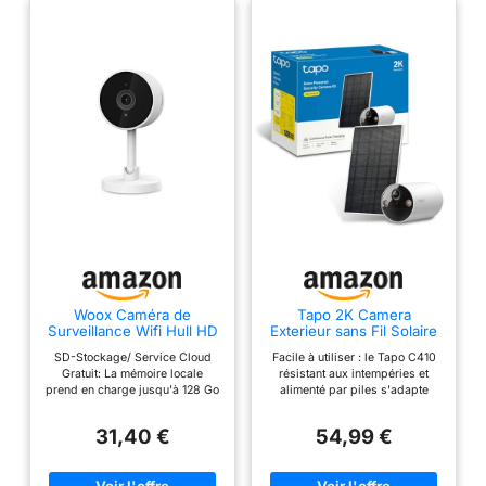
Woox Caméra de
Tapo 2K Camera
Surveillance Wifi Hull HD
Exterieur sans Fil Solaire
1080P Caméra IP Vision
Detection Personne
SD-Stockage/ Service Cloud
Facile à utiliser : le Tapo C410
Nocturne Détection de
IA,C410 KIT
Gratuit: La mémoire locale
résistant aux intempéries et
Mouvement 2 Way Audio
prend en charge jusqu'à 128 Go
alimenté par piles s'adapte
Service Cloud Gratuity
pour les cartes Micro SD. Le
facilement partout : que ce soit
Compatible avec Alexa
service de stockage en nuage
dans le salon, dans le jardin ou
31,40 €
54,99 €
de sécurité crypté est
dans le garage. Protection
également pris en charge. Le
contre les intempéries - Profitez
service cloud est toujours
d'une expérience de sécurité