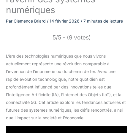
numériques
Par
Clémence Briard
/
14 février 2026
/
7 minutes de lecture
5/5 - (9 votes)
L’ère des technologies numériques que nous vivons
actuellement représente une révolution comparable à
l’invention de l’imprimerie ou du chemin de fer. Avec une
rapide évolution technologique, notre quotidien est
profondément influencé par des innovations telles que
l’Intelligence Artificielle (IA), l’Internet des Objets (IoT), et la
connectivité 5G. Cet article explore les tendances actuelles et
futures des systèmes numériques, les défis rencontrés, ainsi
que l’impact sur la société et l’économie.