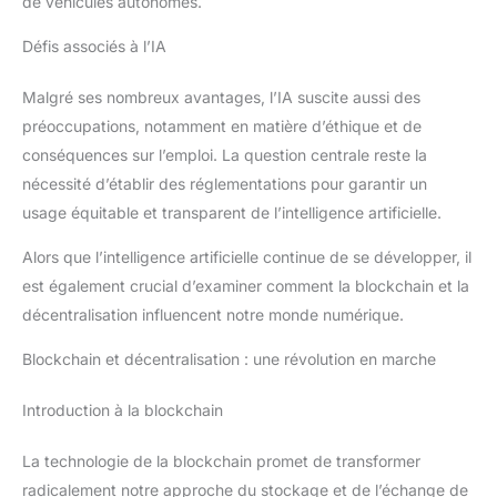
de véhicules autonomes.
activez/désactivez l'alarme,
recevez des alertes en temps
réel et personnalisez les modes
Défis associés à l’IA
(Absent, À la maison, Délai).
Compatible avec Alexa et
Google Assistant (par exemple,
Malgré ses nombreux avantages, l’IA suscite aussi des
« Alexa, active l'alarme »).
Bénéficiez d'une assistance
préoccupations, notamment en matière d’éthique et de
clientèle 24 heures sur 24 et
conséquences sur l’emploi. La question centrale reste la
d'une garantie d'un an pour une
tranquillité d'esprit totale.
nécessité d’établir des réglementations pour garantir un
usage équitable et transparent de l’intelligence artificielle.
Alors que l’intelligence artificielle continue de se développer, il
est également crucial d’examiner comment la blockchain et la
décentralisation influencent notre monde numérique.
Blockchain et décentralisation : une révolution en marche
Introduction à la blockchain
La technologie de la blockchain promet de transformer
radicalement notre approche du stockage et de l’échange de