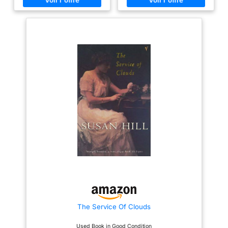
gratuit pour vous. Détection de
sans entretien avec le panneau
Mouvement: Lorsque la caméra
solaire Tapo qui offre une
Woox détecte des mouvements
alimentation continue et une
et des irrégularités, des
installation flexible. 45 minutes
notifications sont
de lumière directe du soleil
instantanément envoyées à
quotidienne pour une
votre téléphone et des vidéos
surveillance toute la journée
d'alarme sont instantanément
Capturez chaque détail en
enregistrées et stockées dans
résolution 2K cristalline grâce à
le nuage ou sur la carte Micro
des algorithmes avancés qui
SD, assurant la sécurité de
garantissent une exposition
votre maison. Vision Nocturne:
parfaite de jour comme de nuit.
La caméra Woox est équipée
Facile à utiliser : profitez de la
d'une LED infrarouge et vous
nuit dans des couleurs vives
permet de voir tout dans
grâce à l'objectif lumineux et
l'obscurité de manière claire et
aux phares intégrés qui peuvent
sans problème. L'appareil photo
atteindre jusqu'à 9 m.
active automatiquement
Choisissez entre un stockage
l'abstention lorsque la lumière
microSD local jusqu'à 512 Go ou
est faible. 2 Way Audio: Grâce
le service cloud sécurisé Tapo
au microphone et au haut-
Care, pour plus de sécurité.
parleur intégrés, vous pouvez
(*Carte Micro SD non incluse.
parler à votre proche à tout
Le fabricant recommande une
moment. Grâce au son fluide,
carte microSD Endurance.)
vous pouvez calmer votre bébé,
Facile à utiliser - Recevez des
animal domestique. Vous
notifications lors de la détection
pouvez communiquer
des personnes pour éviter les
The Service Of Clouds
clairement avec votre proche à
fausses alarmes et les
la maison. 2 Ans de Garantie:
messages inutiles. Fiable -
Nous offrons aux clients de
Ajustez les zones d'activité
Used Book in Good Condition