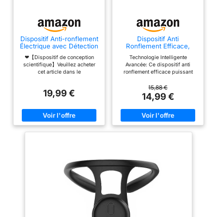
Dispositif Anti-ronflement
Dispositif Anti
Électrique avec Détection
Ronflement Efficace,
Intelligente du Son
Appareil Intelligent Aide
❤【Dispositif de conception
Technologie Intelligente
au Sommeil
scientifique】Veuillez acheter
Avancée: Ce dispositif anti
cet article dans le
ronflement efficace puissant
FanDengChenMaoYi. Ce produit
utilise un capteur haute
est expédié par Amazon pour
précision pour détecter les
15,88 €
19,99 €
vous. Si vous l'achetez dans un
ronflements. Il ajuste
14,99 €
autre magasin, il vous faudra
intelligemment les impulsions
plus d'un mois pour le recevoir.
pour masser les muscles de la
Et il y a un grand risque de
gorge, vous permettant de
perte de colis.Ce ronfleur
respirer en douceur et de
adopte le dispositif de puce
profiter d'un sommeil réparateur
intelligente, et le capteur de
Arrêt Rapide et Efficace: Conçu
haute précision détecte
pour agir instantanément, cet
automatiquement et précisément
appareil anti ronflement aide à
le son du ronflement et le
réduire significativement les
démarre. La coque est faite de
bruits nocturnes. En stimulant
matériau ABS, inodore, sûr et
doucement les nerfs, il prévient
durable, adapté à tous les âges.
l'apnée du sommeil légère et
❤【Sommeil profond】La
restaure un cycle de sommeil
nouvelle génération de
profond et ininterrompu Confort
technologie d'impulsion
Ergonomique Optimal: Fabriqué
intelligente, détecte
avec des matériaux sûrs et