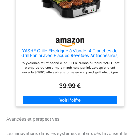
poussière empêche la
quotidienne comme alternative
poussière d'entrer dans les
pratique au blender ou au robot
fentes entre les utilisations
de cuisine classique Contrôle à
2 Vitesses : Choisissez entre
deux vitesses selon vos
besoins : lente pour les aliments
tendres comme les herbes et
les fruits, rapide pour les
ingrédients plus durs comme la
viande et les noix. Ce mixeur
YASHE Grille Électrique à Viande, 4 Tranches de
hachoir s’adapte facilement à
Grill Panini avec Plaques Revêtues Antiadhésives,
toutes vos préparations
Contrôle de Température, Voyant Lumineux,
culinaires Compatible Lave-
Polyvalence et Efficacité 3-en-1 : La Presse à Panini YASHE est
Ouverture à 180 Degrés, Plateau d'égouttage
Vaisselle : Toutes les pièces
bien plus qu'une simple machine à panini. Lorsqu'elle est
amovible, 1800W
amovibles, y compris le bol et
ouverte à 180°, elle se transforme en un grand grill électrique
les lames, passent au lave-
avec deux larges plaques antiadhésives de 28,0x23,0 cm.
vaisselle, ce qui rend ce mixeur
Avec sa puissance élevée de 1800W et sa technologie de
facile à nettoyer et à entretenir
39,99 €
chauffage double face uniforme, elle garantit des résultats
au quotidien
rapides et délicieux pour tous vos besoins de grillade en
intérieur Facilité d'Utilisation : Le contrôle thermostatique vous
permet d'ajuster la température du grill entre 210℃ et 250℃,
pour répondre à différentes exigences de cuisson. Le voyant
rouge indique la mise sous tension, tandis que le voyant vert
signale la fin du préchauffage. Les deux voyants s'allument
Avancées et perspectives
lorsque le grill est branché, et le voyant vert s'éteint une fois
que la température réglée est atteinte, offrant ainsi une
expérience de cuisson pratique et rapide Cuisine Saine et
Les innovations dans les systèmes embarqués favorisent le
Nettoyage Facile : Dotée d'un égouttoir à graisse et d'un bac
de récupération, la Presse à Panini dispose d'un canal de