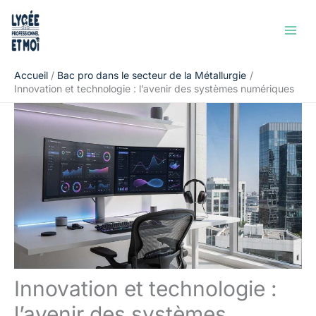
Aller
Rechercher
au
contenu
Accueil
Bac pro dans le secteur de la Métallurgie
Innovation et technologie : l’avenir des systèmes numériques
Innovation et technologie :
l’avenir des systèmes