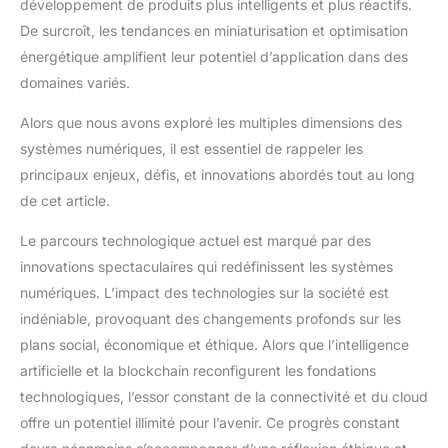
développement de produits plus intelligents et plus réactifs.
drainage entre les plaques qui guide l'excès de graisse dans
le bac, garantissant une cuisson plus saine et un nettoyage
De surcroît, les tendances en miniaturisation et optimisation
plus facile. Les plaques antiadhésives en aluminium de qualité
alimentaire permettent une libération rapide des aliments et un
énergétique amplifient leur potentiel d’application dans des
nettoyage sans effort avec un chiffon humide une fois refroidi
domaines variés.
Stockage Sûr et Compact : Avec ses dimensions compactes de
seulement 32,1x31,6x12,3 cm, cette presse à panini occupe un
minimum d'espace sur le comptoir ou dans le placard, en
Alors que nous avons exploré les multiples dimensions des
faisant l'option idéale pour les petites cuisines, les dortoirs et
les bureaux. La poignée froide au toucher et les pieds
systèmes numériques, il est essentiel de rappeler les
antidérapants assurent une utilisation en toute sécurité. Le
principaux enjeux, défis, et innovations abordés tout au long
design vertical du cordon de rangement ajoute à sa
commodité, en maintenant votre espace organisé Service Client
de cet article.
et Guide d'Utilisation : Veuillez lire attentivement le manuel
d'utilisation avant de commencer. Il est normal que la machine
émette une légère fumée ou une odeur particulière lors des
Le parcours technologique actuel est marqué par des
premières utilisations. Nous nous engageons à fournir un
excellent service client et sommes là pour répondre à toutes
innovations spectaculaires qui redéfinissent les systèmes
vos questions ou préoccupations
numériques. L’impact des technologies sur la société est
indéniable, provoquant des changements profonds sur les
plans social, économique et éthique. Alors que l’intelligence
artificielle et la blockchain reconfigurent les fondations
technologiques, l’essor constant de la connectivité et du cloud
offre un potentiel illimité pour l’avenir. Ce progrès constant