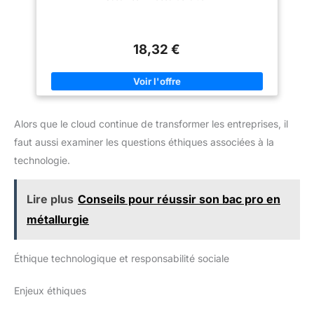
Woox une garantie de 2 ans.
pour obtenir une détection
Veuillez nous contacter si vous
précise de mouvement et des
avez des problèmes avec votre
notifications téléphoniques et
appareil photo. Notre service à
concentrez-vous sur ce qui est
la clientèle professionnel est
vraiment important. Le kit Tapo
18,32 €
disponible 24 heures par jour.
C410 est étanche à la poussière
et à l'eau conformément à la
norme IP65 et résiste à la pluie,
à la neige, à la poussière, au
soleil clair et à d'autres
conditions météorologiques
difficiles.
Alors que le cloud continue de transformer les entreprises, il
faut aussi examiner les questions éthiques associées à la
technologie.
Lire plus
Conseils pour réussir son bac pro en
métallurgie
Éthique technologique et responsabilité sociale
Enjeux éthiques