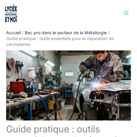
Aller
Rechercher
au
contenu
Accueil
Bac pro dans le secteur de la Métallurgie
Guide pratique : outils essentiels pour la réparation de
carrosseries
Guide pratique : outils