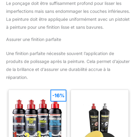
Le ponçage doit être suffisamment profond pour lisser les
avec une introduction détaillée des étapes de réparation à
utiliser, rendent le processus de débosselage si facile. Au lieu
imperfections mais sans endommager les couches inférieures.
de dépenser des centaines d'argent dans les magasins 4s,
notre kit d'outils de débosselage peut vous aider à réparer vos
La peinture doit être appliquée uniformément avec un pistolet
voitures vous-même plusieurs fois, ce qui vous permet
à peinture pour une finition lisse et sans bavures.
d'économiser beaucoup d'argent et de temps. SERVICE
CLIENT - Veuillez lire attentivement la description du produit et
le manuel avant utilisation. Contactez-nous via Amazon pour
Assurer une finition parfaite
toute question, nous vous aiderons à résoudre vos problèmes.
Une finition parfaite nécessite souvent l’application de
produits de polissage après la peinture. Cela permet d’ajouter
de la brillance et d’assurer une durabilité accrue à la
réparation.
-16%