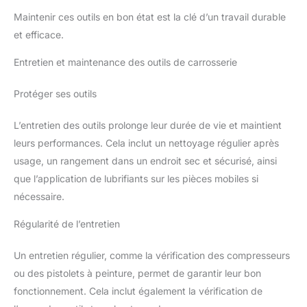
enlever les résidus de vernis. Sans bords par découpe
Maintenir ces outils en bon état est la clé d’un travail durable
ultrasons pour éviter rayures, stries et stries. 40x40cm,
320GSM. Composition du matériau : 80 % polyester, 20 %
et efficace.
polyamide. Lavable jusqu'à 40°C. N'utilisez pas
d'assouplissant ! ✅ Menzerna Powerlock Sachet 20ml
Entretien et maintenance des outils de carrosserie
Protéger ses outils
L’entretien des outils prolonge leur durée de vie et maintient
leurs performances. Cela inclut un nettoyage régulier après
usage, un rangement dans un endroit sec et sécurisé, ainsi
que l’application de lubrifiants sur les pièces mobiles si
nécessaire.
Régularité de l’entretien
Un entretien régulier, comme la vérification des compresseurs
ou des pistolets à peinture, permet de garantir leur bon
fonctionnement. Cela inclut également la vérification de