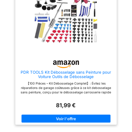
facile à utiliser et vous permet
sont plus durables que la
de réparer vous-même la
plupart des languettes creuses
carrosserie d'une voiture, d'un
sur le marché. Les 50
bateau, d'un camping-car et de
languettes de tailles et de
nombreuses autres surfaces.
formes différentes sont idéales
APP Reparatur Box kit
pour réparer diverses bosses.
reparation fibre de verre est
Les bâtons de colle ont une
destiné à un usage manuel.
forte viscosité, ce qui permet à
Contient : résine polyester -
la languette d'adhérer
0,242 kg, durcisseur - 8 g,
fermement à la bosse. Avec
tissu de verre - 0,2 m²
notre pistolet à colle chaude,
vous pouvez rapidement faire
fondre le bâton de colle et
commencer le travail de
réparation. Pas de Dommages à
la Peinture d'Origine : Le fond
PDR TOOLS Kit Débosselage sans Peinture pour
de notre extracteur de bosses
Voiture Outils de Débosselage
doré et pont de débosselage
est en matériau souple, il
【100 Pièces – Kit Débosselage Complet】: Évitez les
n'endommagera donc pas la
réparations de garage coûteuses grâce à ce kit debosselage
peinture d'origine de votre
sans peinture, conçu pour le débosselage carrosserie rapide
voiture. De plus, notre colle est
et efficace. Ce kit debosselage carrosserie permet de corriger
facile à enlever ; ne vous
jusqu’à 99 % des bosses courantes en moins de 30 minutes,
inquiétez pas si la colle reste
81,99 €
tout en réduisant considérablement le temps et le coût des
sur la carrosserie. Comme
réparations. Adapté aussi bien aux débutants qu’aux
l’Utiliser : 1. Nettoyez la surface
utilisateurs expérimentés. 【5 Outils Essentiels pour Toutes
de la bosse et appliquez un
Bosses】: Ce kit debosselage carrosserie comprend des outils
bâton de colle chaude sur la
adaptés aux bosses de différentes tailles : marteau coulissant
languette de l'extracteur. 2.
en T 2-en-1 et ventouses haute adhérence pour les grandes et
Placez la languette d'extraction