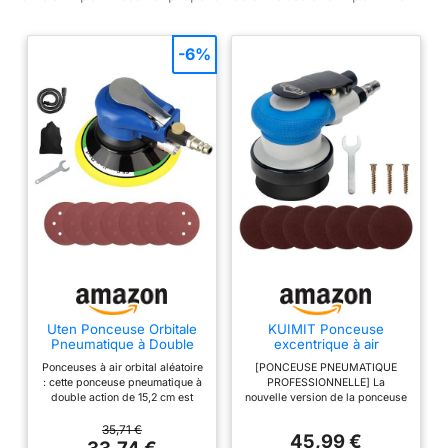
-6%
Uten Ponceuse Orbitale
KUIMIT Ponceuse
Pneumatique à Double
excentrique à air
Action de Disque Ø 152
comprimé pneumatique
Ponceuses à air orbital aléatoire
[PONCEUSE PNEUMATIQUE
mm 6“ avec Régulation
orbitale avec régulation
: cette ponceuse pneumatique à
PROFESSIONNELLE] La
de la Vitesse avec 7
de la Vitesse, pour
double action de 15,2 cm est
nouvelle version de la ponceuse
pièces de Papier Abrasif
polissage du bois, métal
adaptée pour façonner,
pneumatique orbitale aléatoire
et carrosserie, ponceuse
mélanger et lisser le
est facile à manipuler dans la
35,71 €
double action Ø 75 mm
45,99 €
remplissage du corps et
paume de la main. Vous pouvez