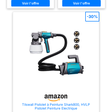
: 1,4 mm, 1,7 mm, 2,0 mm, 1
utilisation, branchez simplement
pistolet de pulvérisation, 1
le connecteur de nettoyage au
pinceau, 1 clé, 1 manuel
robinet pour rincer les résidus
d'utilisation pistolet de
de peinture – prévient les
-30%
pulvérisation industriel,
blocages et fait gagner du
pulvérisation fine, économise
temps. Buses améliorées avec
du temps et des matériaux,
canal d'air optimisé –
permet d'obtenir un effet de
Pulvérisation plus fine et
pulvérisation uniforme et
uniforme： Doté de 4 buses
détaillé. Valve de régulation du
interchangeables (1,0 / 1,5 / 2,0
débit: le produit est équipé de
/ 3,0 mm) avec un design de
deux valves de régulation, l'une
flux d’air amélioré, il assure une
pouvant réguler le débit et
atomisation fine, une
l'autre la largeur de la
distribution régulière de la
pulvérisation. Détails garantis:
peinture et moins
flux en cuivre intégral de haute
d'éclaboussures ou
qualité, noyau de valve
d'obstructions. Idéal pour
métallique, filtres rendant la
meubles, portes, clôtures, bois,
pulvérisation plus douce et
métal et murs. 700W de
facilement contrôlable et
puissance & réservoir de
réduisant l'overspray. La buse à
1200ml – Idéal pour les grandes
aiguille est spécialement traitée
surfaces et peintures
pour améliorer l'étanchéité, la
épaisses： Avec un moteur
durabilité et l'utilisation de
puissant de 700W et un
peintures à base d'eau. Toutes
réservoir de 1200ml, ce pistolet
les pièces de la machine sont
prend en charge une viscosité
amovibles pour faciliter le
jusqu’à 100 Din/s. Parfait pour
Tilswall Pistolet à Peinture Shark800, HVLP
démontage et le nettoyage.
les murs intérieurs et extérieurs,
Pistolet Peinture Electrique
Pistolet professionnel à poignée
armoires, portails, sans