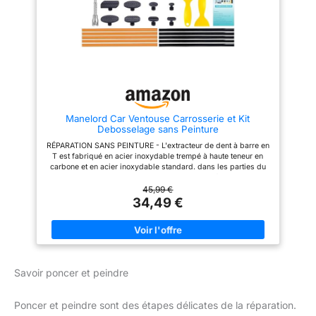
format compact facilite le
économique pour l'extraction et
rangement dans une boîte à
le lissage des bosses.
outils, un coffre de voiture ou un
garage et permet de les garder
à portée de main. 【Usage
polyvalent】Adaptées au
debosselage carrosserie léger
sur surfaces lisses, ces
ventouses peuvent également
aider à déplacer du verre, du
carrelage et d'autres objets
Manelord Car Ventouse Carrosserie et Kit
plats selon l'état et la
Debosselage sans Peinture
compatibilité de la surface.
RÉPARATION SANS PEINTURE - L'extracteur de dent à barre en
T est fabriqué en acier inoxydable trempé à haute teneur en
carbone et en acier inoxydable standard. dans les parties du
corps en contact avec un emballage de précision en
caoutchouc de haute qualité, peut éviter d'endommager la
45,99 €
peinture d'origine, même le marteau en caoutchouc adapté aux
34,49 €
bosses inégales a un bon emballage en caoutchouc.
CONCEPTION PROFESSIONNELLE - En utilisant le principe de
l'effet de levier pour concevoir l'extracteur de dent est
ergonomique, l'extracteur de pont de dent avec un pont arqué
unique peut ajuster l'espacement et faire pivoter le bouton pour
mieux s'adapter aux bosses, à l'efficacité et au travail.
Savoir poncer et peindre
LARGEMENT UTILISÉ - Convient pour toutes les bosses
d'automobiles, réparer les coups de porte et les dommages
causés par la grêle et autres bosses. Action efficace sur
Poncer et peindre sont des étapes délicates de la réparation.
l'automobile, le réfrigérateur, la machine à laver et d'autres
bosses de surface métallique. BRICOLAGE - Les outils fournis