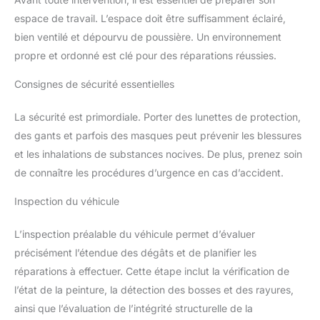
est propre, pulvérisez de l’eau : si le jet est régulier, le
espace de travail. L’espace doit être suffisamment éclairé,
nettoyage est terminé 【Grande compatibilité et applications
multiples】Grâce à ses 4 buses interchangeables et ses 3
bien ventilé et dépourvu de poussière. Un environnement
modes de pulvérisation, le système est compatible avec une
large gamme de peintures : peintures acryliques, peintures à la
propre et ordonné est clé pour des réparations réussies.
craie, peintures au lait, vernis, lasures, apprêts et même
certains désinfectants. Cet outil polyvalent est parfait pour tous
Consignes de sécurité essentielles
vos projets de bricolage et de rénovation 【Plus léger en main
– Design divisé, poids réduit】Ce pistolet adopte une structure
tête/corps séparée qui allège la tenue en main. Une
La sécurité est primordiale. Porter des lunettes de protection,
bandoulière de soutien réduit la pression sur les épaules et les
mains. Le flexible d’air de 2,5 m et le câble de 3 m étendent
des gants et parfois des masques peut prévenir les blessures
votre rayon d’action pour des mouvements plus fluides et un
confort accru, même sur de longues sessions
et les inhalations de substances nocives. De plus, prenez soin
de connaître les procédures d’urgence en cas d’accident.
Inspection du véhicule
L’inspection préalable du véhicule permet d’évaluer
précisément l’étendue des dégâts et de planifier les
réparations à effectuer. Cette étape inclut la vérification de
l’état de la peinture, la détection des bosses et des rayures,
ainsi que l’évaluation de l’intégrité structurelle de la