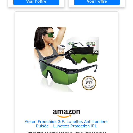
détatouage, les traitements
modes d'environ 2 cm (9,5 - 11,5
esthétiques IPL et les
cm). Les pièces latérales et
expériences optiques. La
nasales s’adaptent parfaitement
lentille verte transforme les
sans glissement en ajustant la
éclairs lumineux en une vue
longueur du bras. Conception à
confortable tout en bloquant
petits trous: Il y a deux trous
99,99 % de la lumière nuisible,
aux extrémités du bras qui
conformément à la norme de
peuvent passer à travers la
sécurité ANSI Z136.1 ✅ Bras
corde pour faciliter la
Réglables sur 4 Crans pour un
suspension autour du cou ou
Confort Toute la Journée Les
sur le mur. Visibilité laser
bras se règlent sur 4 positions
améliorée: Lorsque la
pour s’adapter à des formes de
puissance de l'outil laser est
tête petites à grandes sans
faible et que le faisceau laser
glisser. La conception
est sombre, le port des lunettes
enveloppante empêche les
peut augmenter dans une
réflexions laser parasites
certaine mesure la visibilité de
provenant des angles latéraux.
la ligne laser verte ou du point
Le cadre léger et les coussinets
laser vert. Réduire la pression
de nez doux vous permettent de
oculaire: Si vous vous sentez
le porter pendant des heures
fatigué des yeux par le faisceau
lors de marquage laser, de
laser brillant ou clignotant, le
découpe ou de soins
port de lunettes aide à soulager
esthétiques sans fatigue ✅ Anti-
la pression oculaire.
Buée, Anti-Rayures et Blocage
Spectral Complet La lentille
résiste à la buée, bloque
Green Frenchies G.F. Lunettes Anti Lumiere
également les rayons UV, bleus,
Pulsée - Lunettes Protection IPL
rouges et infrarouges des
lasers tout en offrant une