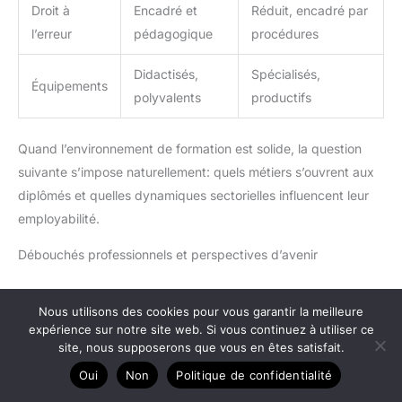
Droit à
Encadré et
Réduit, encadré par
l’erreur
pédagogique
procédures
Didactisés,
Spécialisés,
Équipements
polyvalents
productifs
Quand l’environnement de formation est solide, la question
suivante s’impose naturellement: quels métiers s’ouvrent aux
diplômés et quelles dynamiques sectorielles influencent leur
employabilité.
Débouchés professionnels et perspectives d’avenir
Métiers accessibles: production, contrôle, maintenance
Nous utilisons des cookies pour vous garantir la meilleure
expérience sur notre site web. Si vous continuez à utiliser ce
Le bac pro optique photonique prépare à des postes de
site, nous supposerons que vous en êtes satisfait.
technicien dans des secteurs variés. Les activités tournent
Oui
Non
Politique de confidentialité
autour de la fabrication, de l’assemblage, du contrôle qualité