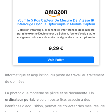
détection : objet opaque ;
Modèle : E3F-DS10C4 ;
Méthode de détection : Type de
réflexion diffuse ; Type de
structure : relais intégré ; Forme
Youmile 5 Pcs Capteur De Mesure De Vitesse IR
d'aspect : type cylindrique ;
Infrarouge Optique Optocoupleur Module Capteur
Tension de fonctionnement : 6-
Photo interrupteur Capteur pour La Détection De
36 V CC ; Contrôle de sortie :
Détection infrarouge, éliminant les interférences de la lumière
La Vitesse Du Moteur ou pour Arduino Avec
300 mA ; Méthode d'installation
parasite externe Déclencheur de Schmitt, forme d'onde stable
Encodeurs
: 3 lignes ; diamètre du filetage
et signaux Indicateur de sortie de signal (lors de la rupture du
: M18. 【Application】 - Le
faisceau, sortie de faible niveau, l'indicateur s'allume)
commutateur de capteur de
Dimensions : 26,8 mm x 15 mm x 18,7 mm
courant est largement utilisé
9,29 €
dans l'automatisation
mécanique, le nivellement de lit
de sonde d'imprimante 3D, la
fabrication de papier, l'industrie
légère pour la station de
limitation, l'orientation prenant
en compte, l'essai
Informatique et acquisition: du poste de travail au traitement
d'accélération, etc.
de données
La photonique moderne se pilote et se documente. Un
ordinateur portable
ou un poste fixe, associé à des
interfaces d’acquisition, permet de collecter des mesures, de