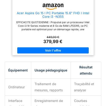
Acer Aspire Go 15 I PC Portable 15.6" FHD I Intel
Core i3 -N355
EFFICACITE QUOTIDIENNE : Propulsé par un processeur Intel
Core i3 N-Series moderne et 8 Go de RAM LPDDR5, ce PC
portable est optimisé pour un démarrage rapide, une
navigation fluide sur le web et une gestion aisée des
applications de bureautique et d'étude. ECRAN 15.6" FULL HD
449,00 €
CONFORTABLE : Profitez d'une qualité d'image nette sur
379,99 €
l'écran Full HD (1920x1080) de 15,6 pouces. La technologie
Anti-reflet réduit la fatigue oculaire, idéal pour les longues
sessions de travail ou le visionnage de contenu. DEMARRAGE
INSTANTANE : Le SSD NVMe de 256 Go assure un stockage
rapide et fiable. Les applications se lancent instantanément et
l'ordinateur démarre en quelques secondes, améliorant
considérablement votre productivité. DESIGN PENSE POUR LE
Résultat
NOMADISME : Léger et fin, cet Aspire Go 15 est facile à
Équipement
Usage pédagogique
transporter. Il intègre un Pavé Numérique très utile sur le
attendu
clavier et une large connectivité pour tous vos périphériques
(USB 3.2, HDMI). UN ENVIRONNEMENT SOUS WINDOWS 11:
Livré avec Windows 11 Home, bénéficiez d'une interface
Traitement de
Traçabilité et
intuitive, de fonctionnalités de sécurité avancées et d'une
Ordinateur
mesures, rapports
analyse
intégration fluide avec tous les services Microsoft.
Interface
Enregistrement de
Courbes