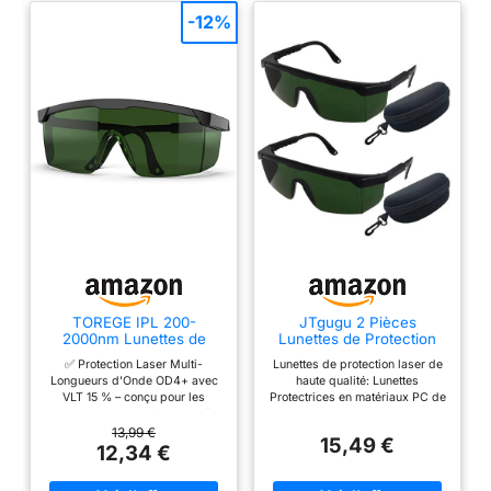
-12%
TOREGE IPL 200-
JTgugu 2 Pièces
2000nm Lunettes de
Lunettes de Protection
sécurité laser Lunettes
pour Laser Vert -Boîte
✅ Protection Laser Multi-
Lunettes de protection laser de
de protection pour les
Incluse
Longueurs d'Onde OD4+ avec
haute qualité: Lunettes
yeux, Lunettes de
VLT 15 % – conçu pour les
Protectrices en matériaux PC de
protection pour l'épilation
lasers de 405 nm à 755 nm (y
haute qualité, le produit a une
Lunettes pour homme
compris 445 nm, 532 nm, 585
forte résistance aux chocs et un
13,99 €
Femme
15,49 €
nm, 650 nm, 755 nm)
effet de protection remarquable.
12,34 €
couramment utilisés pour
Cadre réglable: La longueur
l’épilation au laser, le
des bras est réglable pour 4