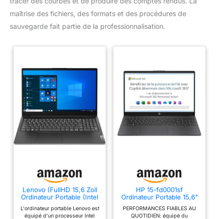
tracer des courbes et de produire des comptes rendus. La
maîtrise des fichiers, des formats et des procédures de
sauvegarde fait partie de la professionnalisation.
Lenovo (FullHD 15,6 Zoll
HP 15-fd0001sf
Ordinateur Portable (Intel
Ordinateur Portable 15,6"
Dual N4500 2x2.80 GHz,
FHD, PC Portable (Intel
L'ordinateur portable Lenovo est
PERFORMANCES FIABLES AU
16 Go DDR4, 512 Go
Celeron N100, RAM 4 Go,
équipé d'un processeur Intel
QUOTIDIEN: équipé du
SSD, Intel UHD, HDMI,
UFS 128 Go, Intel UHD