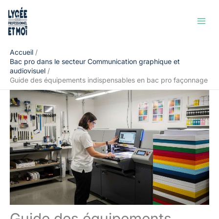
Aller
Rechercher
au
contenu
Accueil
Bac pro dans le secteur Communication graphique et
audiovisuel
Guide des équipements indispensables en bac pro façonnage
Guide des équipements