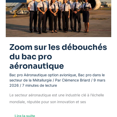
du
bac
pro
aéronautique
Zoom sur les débouchés
du bac pro
aéronautique
Bac pro Aéronautique option avionique
,
Bac pro dans le
secteur de la Métallurgie
/ Par
Clémence Briard
/
9 mars
2026
/
7 minutes de lecture
Le secteur aéronautique est une industrie clé à l’échelle
mondiale, réputée pour son innovation et ses
Lire la suite