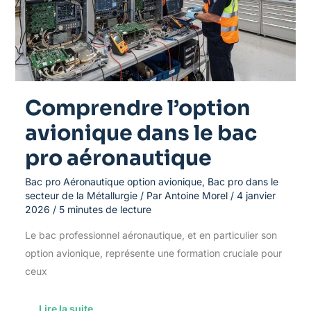
bac
pro
aéronautique
Comprendre l’option
avionique dans le bac
pro aéronautique
Bac pro Aéronautique option avionique
,
Bac pro dans le
secteur de la Métallurgie
/ Par
Antoine Morel
/
4 janvier
2026
/
5 minutes de lecture
Le bac professionnel aéronautique, et en particulier son
option avionique, représente une formation cruciale pour
ceux
Lire la suite