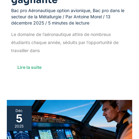
Bac pro Aéronautique option avionique
,
Bac pro dans le
secteur de la Métallurgie
/ Par
Antoine Morel
/
13
décembre 2025
/
5 minutes de lecture
Le domaine de l’aéronautique attire de nombreux
étudiants chaque année, séduits par l’opportunité de
travailler dans
Lire la suite
C’est
Déc
quoi
5
le
Baccalauréat
2025
Professionnel
Aéronautique