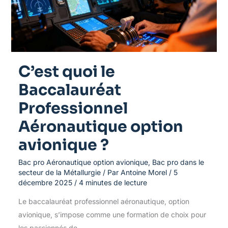
option
avionique
?
C’est quoi le
Baccalauréat
Professionnel
Aéronautique option
avionique ?
Bac pro Aéronautique option avionique
,
Bac pro dans le
secteur de la Métallurgie
/ Par
Antoine Morel
/
5
décembre 2025
/
4 minutes de lecture
Le baccalauréat professionnel aéronautique, option
avionique, s’impose comme une formation de choix pour
les passionnés de