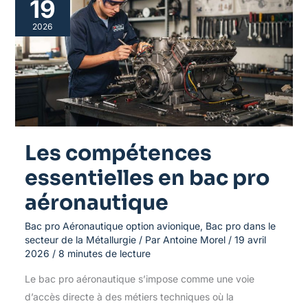
compétences
19
essentielles
en
2026
bac
pro
aéronautique
Les compétences
essentielles en bac pro
aéronautique
Bac pro Aéronautique option avionique
,
Bac pro dans le
secteur de la Métallurgie
/ Par
Antoine Morel
/
19 avril
2026
/
8 minutes de lecture
Le bac pro aéronautique s’impose comme une voie
d’accès directe à des métiers techniques où la