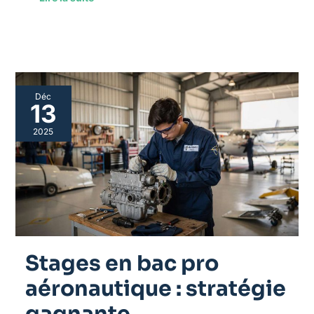
Stages
Déc
en
13
bac
pro
2025
aéronautique
:
stratégie
gagnante
Stages en bac pro
aéronautique : stratégie
gagnante