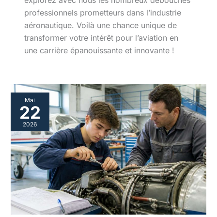
professionnels prometteurs dans l’industrie
aéronautique. Voilà une chance unique de
transformer votre intérêt pour l’aviation en
une carrière épanouissante et innovante !
Comment
Mai
se
22
déroule
la
2026
formation
en
bac
pro
aéronautique