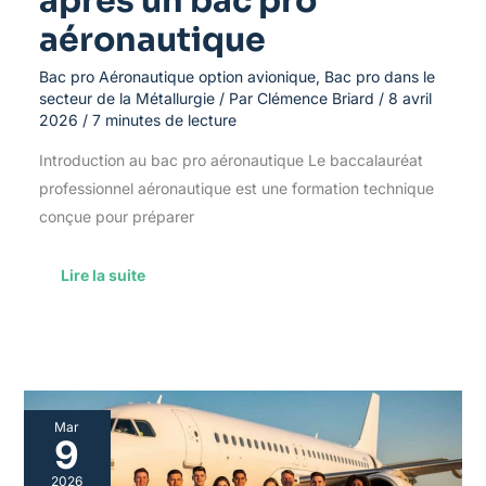
après un bac pro
aéronautique
Bac pro Aéronautique option avionique
,
Bac pro dans le
secteur de la Métallurgie
/ Par
Clémence Briard
/
8 avril
2026
/
7 minutes de lecture
Introduction au bac pro aéronautique Le baccalauréat
professionnel aéronautique est une formation technique
conçue pour préparer
Lire la suite
Zoom
Mar
sur
9
les
débouchés
2026