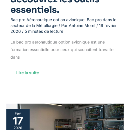
essentiels.
Bac pro Aéronautique option avionique
,
Bac pro dans le
secteur de la Métallurgie
/ Par
Antoine Morel
/
19 février
2026
/
5 minutes de lecture
Le bac pro aéronautique option avionique est une
formation essentielle pour ceux qui souhaitent travailler
dans
Lire la suite
Guide
Fév
ultime
17
des
équipements
2026