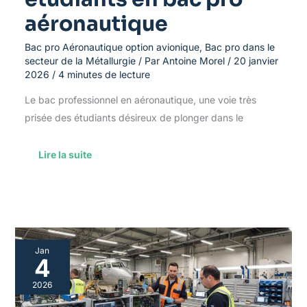
aéronautique
Bac pro Aéronautique option avionique
,
Bac pro dans le
secteur de la Métallurgie
/ Par
Antoine Morel
/
20 janvier
2026
/
4 minutes de lecture
Le bac professionnel en aéronautique, une voie très
prisée des étudiants désireux de plonger dans le
Lire la suite
Comprendre
Jan
l’option
4
avionique
dans
2026
le