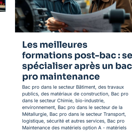
:
se
spécialiser
après
un
bac
Les meilleures
pro
maintenance
formations post-bac : s
spécialiser après un bac
pro maintenance
Bac pro dans le secteur Bâtiment, des travaux
publics, des matériaux de construction
,
Bac pro
dans le secteur Chimie, bio-industrie,
environnement
,
Bac pro dans le secteur de la
Métallurgie
,
Bac pro dans le secteur Transport,
logistique, sécurité et autres services
,
Bac pro
Maintenance des matériels option A - matériels