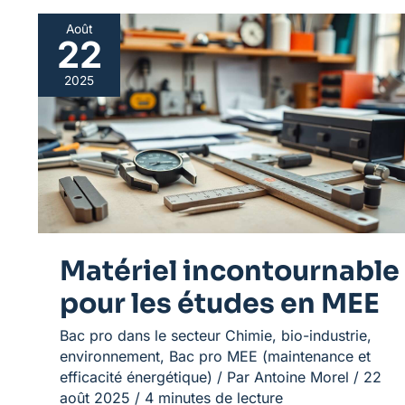
Août
22
Matériel
incontournable
2025
pour
les
études
en
MEE
Matériel incontournable
pour les études en MEE
Bac pro dans le secteur Chimie, bio-industrie,
environnement
,
Bac pro MEE (maintenance et
efficacité énergétique)
/ Par
Antoine Morel
/
22
août 2025
/
4 minutes de lecture