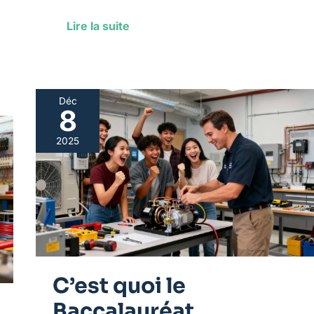
Lire la suite
Déc
8
C’est
quoi
2025
le
Baccalauréat
Professionnel
MEE
(maintenance
et
efficacité
énergétique)
?
C’est quoi le
Baccalauréat