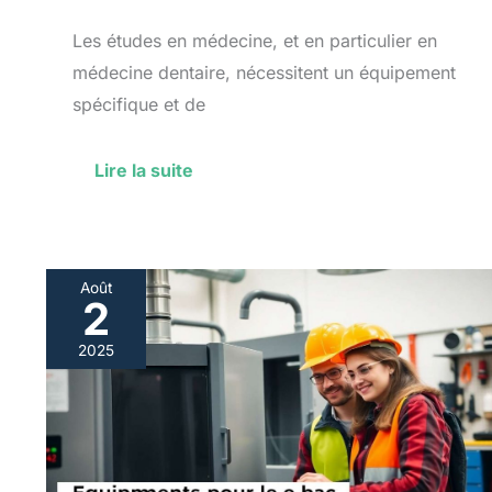
Les études en médecine, et en particulier en
médecine dentaire, nécessitent un équipement
spécifique et de
Lire la suite
Août
2
Les
équipements
2025
indispensables
pour
le
bac
pro
maintenance