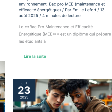
environnement
,
Bac pro MEE (maintenance et
efficacité énergétique)
/ Par
Émilie Lefort
/
13
août 2025
/
4 minutes de lecture
Le **Bac Pro Maintenance et Efficacité
Énergétique (MEE)** est un diplôme qui prépare
les étudiants à
Lire la suite
Juil
23
Les
meilleures
2025
formations
post-
bac