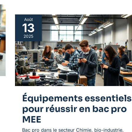
Août
13
Équipements
essentiels
2025
pour
réussir
en
bac
pro
MEE
Équipements essentiels
pour réussir en bac pro
MEE
Bac pro dans le secteur Chimie, bio-industrie,