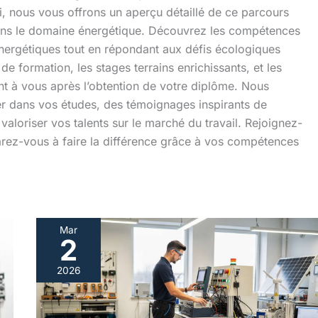
Ici, nous vous offrons un aperçu détaillé de ce parcours
dans le domaine énergétique. Découvrez les compétences
énergétiques tout en répondant aux défis écologiques
e formation, les stages terrains enrichissants, et les
nt à vous après l’obtention de votre diplôme. Nous
r dans vos études, des témoignages inspirants de
valoriser vos talents sur le marché du travail. Rejoignez-
arez-vous à faire la différence grâce à vos compétences
Mar
2
Bac
pro
2026
MEE
:
débouchés