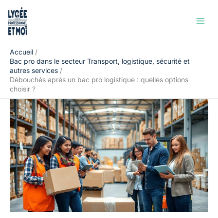
Aller
Rechercher
au
contenu
Accueil
Bac pro dans le secteur Transport, logistique, sécurité et
autres services
Débouchés après un bac pro logistique : quelles options
choisir ?