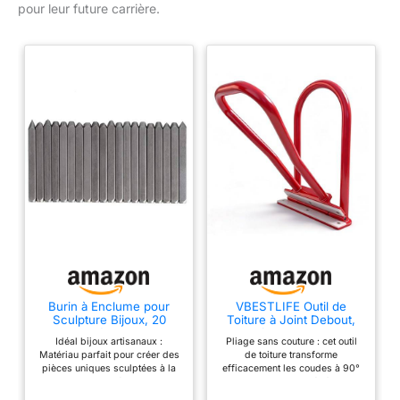
pour leur future carrière.
Burin à Enclume pour
VBESTLIFE Outil de
Sculpture Bijoux, 20
Toiture à Joint Debout,
Outils Métallurgie en
Pince à Sertir les Bords
Idéal bijoux artisanaux :
Pliage sans couture : cet outil
Acier Carbone,pour
D'égouttement Pliables à
Matériau parfait pour créer des
de toiture transforme
Travail Artisanal
90-180 °, Cintreuse de
pièces uniques sculptées à la
efficacement les coudes à 90°
Orfèvrerie et Création de
Toiture Robuste avec
main avec précision et
en sertissages serrés à 180°,
Pièces Uniques
Insert en PVC pour les
créativité. Choix variés pièces :
garantissant des bords