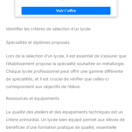
protection fiable lors de tout
pas à nous contacter, nous vous
travail avec une tronçonneuse.
contacterons dès que possible
Spécifications du produit : taille
pour vous fournir une solution
: longueur totale : 110 cm (du
satisfaisante.
bord inférieur à la taille, sans
ceinture). Tour de taille : 68-123
cm. Matériau : doublure
Identifier les critères de sélection d’un lycée
intérieure : 2 couches de coton
+ 6 couches de tissu résistant
aux coupures (100 % polyester)
Spécialités et diplômes proposés
+ taffetas 210D (100 %
polyester). Tissu extérieur :
tissu Oxford 1000D,
Lors de la sélection d’un lycée, il est essentiel de s’assurer que
imperméable, résistant à l'usure
et extrêmement robuste. Couleur
l’établissement propose la spécialité souhaitée en métallurgie.
: noir.
Chaque lycée professionnel peut offrir une gamme différente
de spécialités, et il est crucial de vérifier que celles-ci
correspondent aux objectifs de l’élève.
Ressources et équipements
La
qualité des ateliers
et des équipements techniques est un
critère primordial. Un lycée bien équipé permet aux élèves de
bénéficier d’une formation pratique de qualité, essentielle