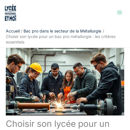
Aller
Rechercher
au
contenu
Accueil
Bac pro dans le secteur de la Métallurgie
Choisir son lycée pour un bac pro métallurgie : les critères
essentiels
Choisir son lycée pour un