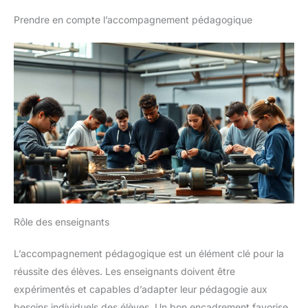
précision et d'efficacité, ce qui
produits chimiques, les plastiques, les matériaux de
le rend idéal pour les tâches
Prendre en compte l’accompagnement pédagogique
construction, l'ameublement, l'emballage, les textiles,
requises avec précision et
l'alimentation et la métallurgie. Installation facile : compact et
fournissant des résultats
de petite taille, le contrôleur programmable est facile à installer
cohérents à chaque fois.
dans des espaces restreints pour plus de commodité. Matériau
【Flexibilité personnalisable】
ABS durable : fabriqué en matériau ABS de qualité supérieure,
- Élevez votre expérience
ce tableau de commande est résistant à l'usure et aux rayures,
numérique avec notre pédale de
conçu pour une utilisation à long terme dans des
pied. Conçu pour fonctionner
environnements exigeants.
avec une connexion USB filaire,
cette pédale prend en charge
trois programmes
personnalisés clés. Profitez des
opérations transparentes en
utilisant les deux pieds pour un
contrôle efficace, en vous de
maximiser la productivité dans
diverses tâches numériques
sans perturbation.
Rôle des enseignants
L’accompagnement pédagogique est un élément clé pour la
réussite des élèves. Les enseignants doivent être
expérimentés et capables d’adapter leur pédagogie aux
besoins individuels des élèves. Un bon encadrement favorise