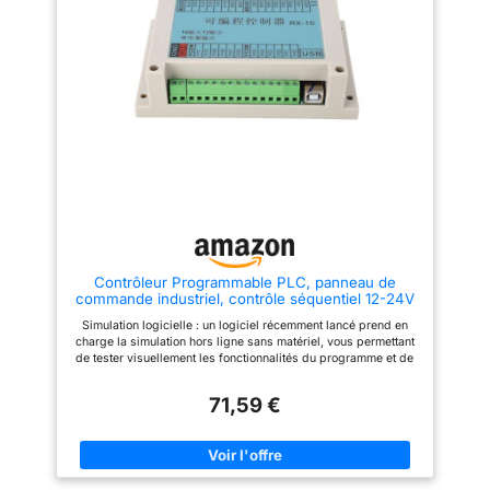
D'APPLICATIONS : Les cartes
avec de larges pédales, il
de contrôle industrielles
assure un confort pour vos
peuvent être utilisées dans
pieds, ce qui facilite le stress.
diverses applications de
Sa conception intuitive réduit la
contrôle d'automatisation
fatigue, permettant des séances
industrielle. , produits
prolongées sans compromettre
chimiques, plastiques,
le confort ou l'efficacité.
matériaux de construction,
【Utilisations larges】 -
maison, emballage, textile,
Embrassez une multitude
alimentation, métallurgie et
d'applications avec notre triple
autres productions et
pédale. Il s'avère inestimable
fabrications OBJET DE
pour les jeux, les photobooth,
CONTRÔLE : Le contrôleur
les commandes de zoom, les
logique programmable prend
paramètres de clés de
en charge les relais
transcription, les tests d'usine,
contrôlables en sortie, les
la gestion des instruments, les
électrovannes de cylindre, les
fonctions médiatiques et même
Contrôleur Programmable PLC, panneau de
moteurs, etc. TYPE DE
la numérisation des images de
commande industriel, contrôle séquentiel 12-24V
COMMUTATEUR : Le contrôleur
l'hôpital, améliorant votre flux
avec Simulation logicielle pour l'automatisation
logique programmable prend
de travail dans divers
Simulation logicielle : un logiciel récemment lancé prend en
en charge divers capteurs de
environnements professionnels.
charge la simulation hors ligne sans matériel, vous permettant
périphérique, commutateurs de
【Sensibilité supérieure】 -
de tester visuellement les fonctionnalités du programme et de
position, commutateurs de
éprouve une réponse inégalée
localiser rapidement les problèmes. Forte compatibilité :
proximité NPN, commutateurs
avec la pédale de pied de jeu.
compatible avec divers capteurs, notamment les capteurs
magnétiques, etc.
Fabriqué avec des
71,59 €
d'appareils, les commutateurs de position, les commutateurs
commutateurs durables de
de proximité NPN et les commutateurs à induction
haute qualité, il offre une
magnétique.La sortie peut contrôler des relais, des
réponse tactile sans effort et
électrovannes de cylindre, des moteurs et d'autres
une résistance minimale. Cela
équipements. Large application : convient à l'automatisation
garantit un niveau élevé de
industrielle dans des secteurs tels que l'imprimerie, les