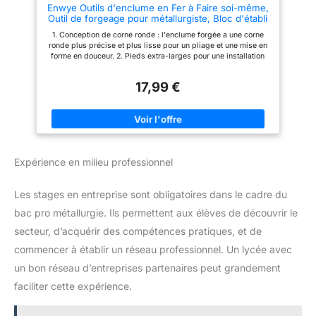
Enwye Outils d'enclume en Fer à Faire soi-même,
haute teneur en carbone, cet
Outil de forgeage pour métallurgiste, Bloc d'établi
outil pliant est un choix
en Corne de Fer pour la Fabrication de Bijoux,
essentiel pour les outils
1. Conception de corne ronde : l'enclume forgée a une corne
Outils de forgeage, équipement
professionnels de toiture à
ronde plus précise et plus lisse pour un pliage et une mise en
joints verticaux, ce qui le rend
forme en douceur. 2. Pieds extra-larges pour une installation
très pratique à utiliser.
sûre, stable et fiable. Dimensions : environ 90 mm de long et
53 mm de haut. Sa base robuste minimise les mouvements du
17,99 €
matériau et assure ainsi précision et stabilité lors du travail. 3.
La fonte vous fournira le support et la surface de travail
nécessaires aux travaux lourds. Elle offre une grande surface
plane pour une fonctionnalité fiable et est idéale pour une
variété d'applications polyvalentes. 4. L'enclume en fonte
robuste est soigneusement meulée et polie, ce qui la rend
parfaite pour aplatir ou former divers métaux afin de fournir
Expérience en milieu professionnel
une surface de travail exceptionnellement lisse. 5. Applications
polyvalentes : les enclumes sont idéales pour marteler,
redresser et façonner les pièces. Elles sont largement utilisées
Les stages en entreprise sont obligatoires dans le cadre du
par les métallurgistes et les forgerons dans tous les ateliers de
métallurgie. Elles sont parfaites pour riveter, aplanir, forger et
bac pro métallurgie. Ils permettent aux élèves de découvrir le
façonner le métal.
secteur, d’acquérir des compétences pratiques, et de
commencer à établir un réseau professionnel. Un lycée avec
un bon réseau d’entreprises partenaires peut grandement
faciliter cette expérience.