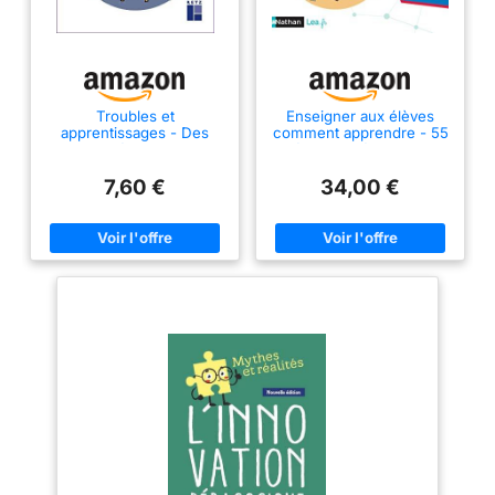
Troubles et
Enseigner aux élèves
apprentissages - Des
comment apprendre - 55
pistes pédagogiques
séances clés en main
pour une école inclusive
avec vidéo à l'appui -
Collège Livre de
7,60 €
34,00 €
pédagogie 2022 -
Sciences cognitives