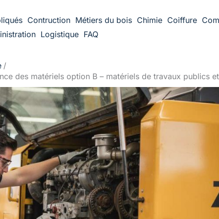
liqués
Contruction
Métiers du bois
Chimie
Coiffure
Com
nistration
Logistique
FAQ
e
nce des matériels option B – matériels de travaux publics e