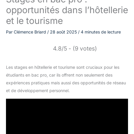
opportunités dans l’hôtellerie
et le tourisme
Par
Clémence Briard
/
28 août 2025
/
4 minutes de lecture
4.8/5 - (9 votes)
Les stages en hôtellerie et tourisme sont cruciaux pour les
étudiants en bac pro, car ils offrent non seulement des
expériences pratiques mais aussi des opportunités de réseau
et de développement personnel.