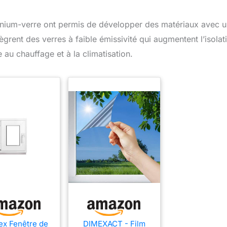
 et à retirer. Il vous
'utiliser les bandes
 adhésives et les
inium-verre ont permis de développer des matériaux avec 
s fournies pour le
ègrent des verres à faible émissivité qui augmentent l’isolat
e en place sans
: aucun perçage ni
 au chauffage et à la climatisation.
rtelage n'est
re, ce qui garantit
sence totale de
ages sur votre
de porte, tout en
rant une grande
lité. Si vous êtes
e aux odeurs, vous
laver le produit à
et le laisser sécher
ement à l'air libre
nt utilisation.
ue : Lavage à la
iquement ; ne pas
n machine, ne pas
au sèche-linge et
as essorer avec
e. 【Durable et
spirant】 Cet
ex Fenêtre de
DIMEXACT - Film