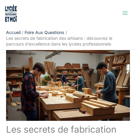
Aller
Rechercher
au
contenu
Accueil
Foire Aux Questions
Les secrets de fabrication des artisans : découvrez le
parcours d’excellence dans les lycées professionnels
Les secrets de fabrication