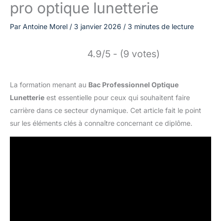
pro optique lunetterie
Par
Antoine Morel
/
3 janvier 2026
/
3 minutes de lecture
4.9/5 - (9 votes)
La formation menant au
Bac Professionnel Optique
Lunetterie
est essentielle pour ceux qui souhaitent faire
carrière dans ce secteur dynamique. Cet article fait le point
sur les éléments clés à connaître concernant ce diplôme.