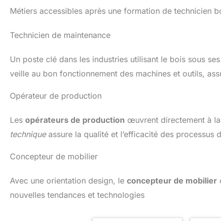
Une chaise longue en bois
et l
Métiers accessibles après une formation de technicien b
fiable qui vous
prolonge
accompagnera pendant
de vie. 
de nombreuses années.
pique-
Technicien de maintenance
SURFACE DE COUCHAGE
salon de
DE 180 CM: Découvrez
set a
Un poste clé dans les industries utilisant le bois sous se
une nouvelle dimension de
naturell
la détente sur cette chaise
votre 
veille au bon fonctionnement des machines et outils, ass
longue à bascule. La
S
forme permet une position
MÉTA
Opérateur de production
semi allongée confortable
RÉSIS
tandis que vous vous
son 
balancez doucement pour
renforc
Les
opérateurs de production
œuvrent directement à la 
vous détendre. Si
protect
nécessaire, vous pouvez
table et
technique
assure la qualité et l’efficacité des processus d
fixer les coins en bois
u
inclus pour assurer une
excepti
Concepteur de mobilier
stabilité ferme à la chaise
aux cho
longue de sauna.
lourdes
PRATIQUE ET MONTAGE
une tabl
Avec une orientation design, le
concepteur de mobilier
c
FACILE : Grâce au
banc ex
sommier à lattes
ou u
nouvelles tendances et technologies
préassemblé, montez
ext
votre chaise longue
concept
rapidement et sans effort.
une as