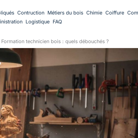
liqués
Contruction
Métiers du bois
Chimie
Coiffure
Com
nistration
Logistique
FAQ
Formation technicien bois : quels débouchés ?