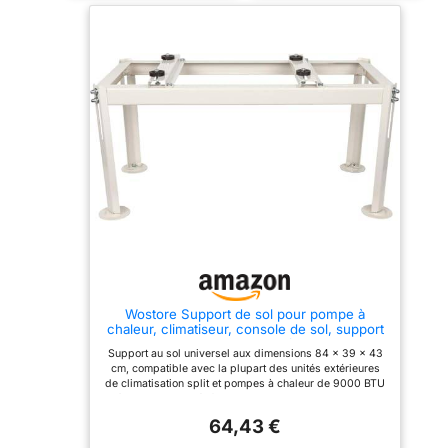
Italie
matériaux de haute qualité
Stable et solide
Wostore Support de sol pour pompe à
chaleur, climatiseur, console de sol, support
de climatisation, cadre jusqu'à 140 kg, 9000-
Support au sol universel aux dimensions 84 × 39 × 43
24000 BTU GS 380
cm, compatible avec la plupart des unités extérieures
de climatisation split et pompes à chaleur de 9000 BTU
à 24000 BTU. Vérifiez simplement la taille de votre
appareil pour un montage parfaitement adapté.
64,43 €
Capacité de charge renforcée jusqu’à 140 kg,
suffisamment robuste pour supporter les climatiseurs