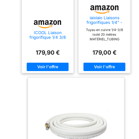
iaixiaio Liaisons
frigorifiques 1/4" -
3/8" de 20 m Blanc
Tuyau en cuivre 1/4-3/8
Cuivre Tube de liaison
ICOOL Liaison
isolé 20 mètres
frigorifique
frigorifique 1/4 3/8
MATÉRIEL_TUBING
couronne de 20
Amifrigo
mètres qualité
profesionnelle
179,90 €
179,00 €