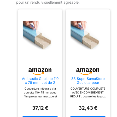
pour un rendu visuellement agréable.
Artiplastic Goulotte 110
3S SuperSamaStore
x 75 mm, Lot de 2
Goulotte pour
Goulottes de 1 m
Climatiseur avec Film
Couverture intégrale : la
COUVERTURE COMPLÈTE
Chacune
Protecteur, 80x60
goulotte 110×75 mm avec
AVEC ENCOMBREMENT
mm
film protecteur masque et
RÉDUIT : couvre les tuyaux
protège les lignes
en cuivre, câbles
frigorifiques, les câbles et
électriques et tuyau de
37,12 €
32,43 €
l’évacuation des
condensats avec une
condensats, assurant ordre
section 80x60 mm conçue
et encombrement minimal
pour maintenir le parcours