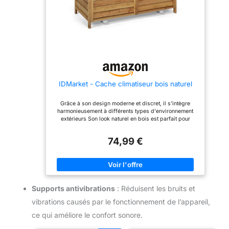
climatisation et ventilation
clim extérieur durable et
clim extérieur durable et
domestiques et
sans entretien - Fabriqué en
sans entretien - Fabriqué en
professionnelles
métal avec peinture
métal avec peinture
thermolaquée, ce cache
thermolaquée, ce cache
clim résiste aux
clim résiste aux
intempéries, à la rouille, aux
intempéries, à la rouille, aux
UV, à la neige et aux chocs.
UV, à la neige et aux chocs.
Un cache clim design,
Un cache clim design,
pratique et durable à prix
pratique et durable à prix
accessible.
accessible.
IDMarket - Cache climatiseur bois naturel
Grâce à son design moderne et discret, il s'intègre
harmonieusement à différents types d'environnement
extérieurs Son look naturel en bois est parfait pour
cacher de façon chaleureuse votre climatiseur ou
pompe à chaleur Sa structure bois assure une
74,99 €
résistance aux intempéries et protège le climatiseur des
éléments extérieurs Une installation rapide et simple
grâce à ses 4 pieds à poser au sol Dimensions
globales : L.95 x l.50 x H.80 cm
Supports antivibrations
: Réduisent les bruits et
vibrations causés par le fonctionnement de l’appareil,
ce qui améliore le confort sonore.