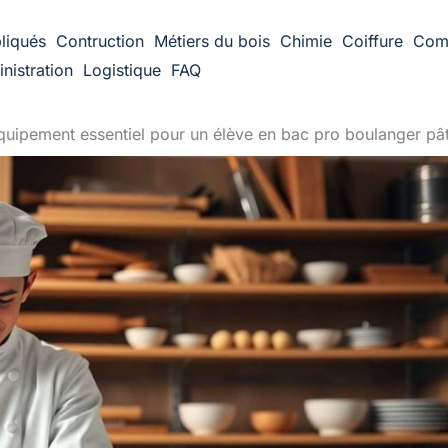
liqués
Contruction
Métiers du bois
Chimie
Coiffure
Com
nistration
Logistique
FAQ
quipement essentiel pour un élève en bac pro boulanger pât