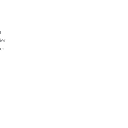
e
ier
ser