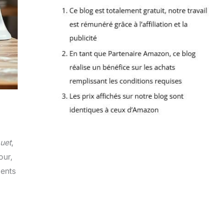
uet
,
our,
ients