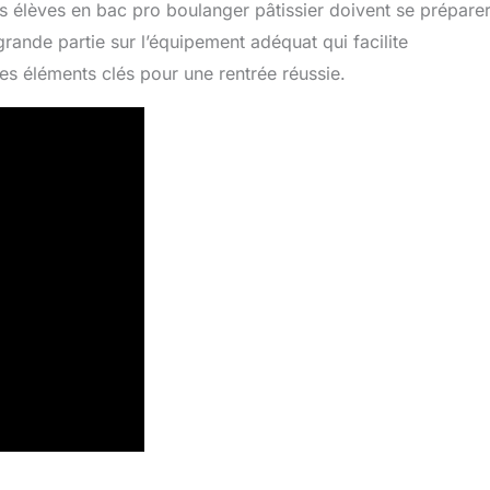
s élèves en bac pro boulanger pâtissier doivent se prépare
grande partie sur l’équipement adéquat qui facilite
es éléments clés pour une rentrée réussie.