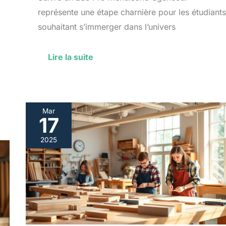
représente une étape charnière pour les étudiants
souhaitant s’immerger dans l’univers
Lire la suite
Mar
17
Comment
choisir
2025
son
lycée
professionnel
pour
un
bac
pro
bois