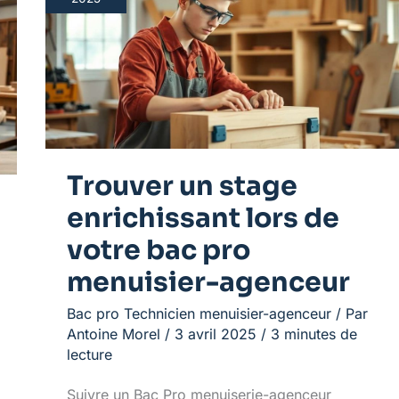
stage
enrichissant
lors
de
votre
bac
pro
menuisier-
agenceur
Trouver un stage
enrichissant lors de
votre bac pro
menuisier-agenceur
Bac pro Technicien menuisier-agenceur
/ Par
Antoine Morel
/
3 avril 2025
/
3 minutes de
lecture
Suivre un Bac Pro menuiserie-agenceur