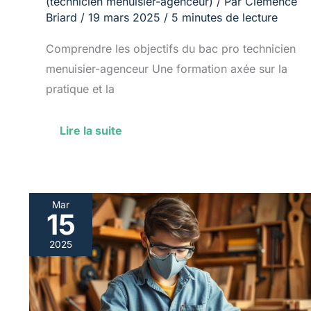
(technicien menuisier-agenceur)
/ Par
Clémence
Briard
/
19 mars 2025
/
5 minutes de lecture
Comprendre les objectifs du bac pro technicien
menuisier-agenceur Une formation axée sur la
pratique et la
Lire la suite
Mar
15
Options
de
2025
spécialisation
en
bac
pro
technicien