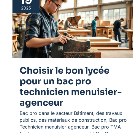
le
2025
bon
lycée
pour
un
bac
pro
technicien
menuisier-
agenceur
Choisir le bon lycée
pour un bac pro
technicien menuisier-
agenceur
Bac pro dans le secteur Bâtiment, des travaux
publics, des matériaux de construction
,
Bac pro
Technicien menuisier-agenceur
,
Bac pro TMA