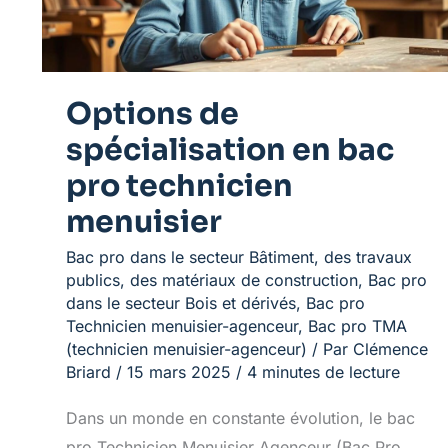
menuisier
Options de
spécialisation en bac
pro technicien
menuisier
Bac pro dans le secteur Bâtiment, des travaux
publics, des matériaux de construction
,
Bac pro
dans le secteur Bois et dérivés
,
Bac pro
Technicien menuisier-agenceur
,
Bac pro TMA
(technicien menuisier-agenceur)
/ Par
Clémence
Briard
/
15 mars 2025
/
4 minutes de lecture
Dans un monde en constante évolution, le bac
pro Technicien Menuisier Agenceur (Bac Pro