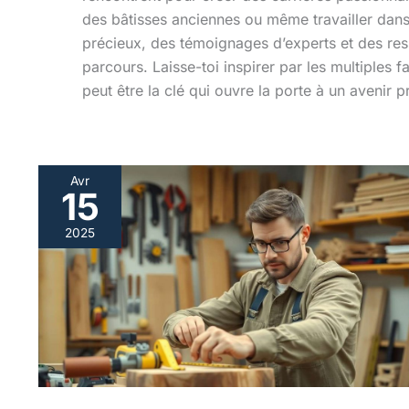
des bâtisses anciennes ou même travailler dans 
précieux, des témoignages d’experts et des re
parcours. Laisse-toi inspirer par les multiples
peut être la clé qui ouvre la porte à un avenir 
Avr
15
Réussir
son
2025
bac
pro
:
les
outils
indispensables
pour
le
technicien