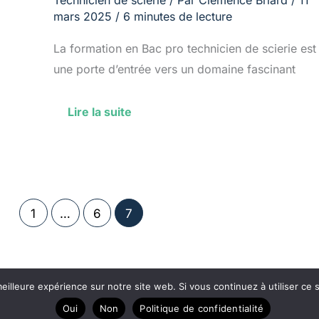
Technicien de scierie
/ Par
Clémence Briard
/
11
mars 2025
/
6 minutes de lecture
La formation en Bac pro technicien de scierie est
une porte d’entrée vers un domaine fascinant
Lire la suite
1
…
6
7
eilleure expérience sur notre site web. Si vous continuez à utiliser ce
ire Amazon
A propos
Contact
P
Oui
Non
Politique de confidentialité