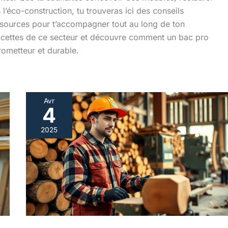
l’éco-construction, tu trouveras ici des conseils
ssources pour t’accompagner tout au long de ton
 facettes de ce secteur et découvre comment un bac pro
prometteur et durable.
Avr
4
Astuces
pour
2025
réussir
en
bac
pro
technicien
de
scierie