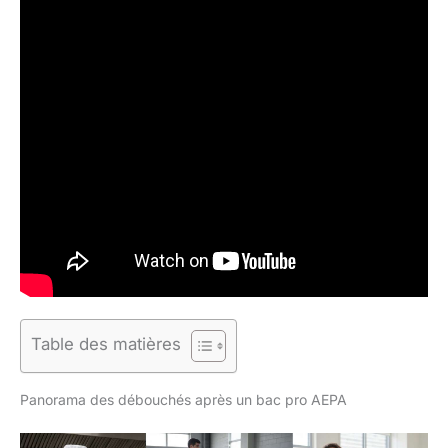
Table des matières
Panorama des débouchés après un bac pro AEPA