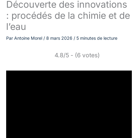
Découverte des innovations
: procédés de la chimie et de
l’eau
Par
Antoine Morel
/
8 mars 2026
/
5 minutes de lecture
4.8/5 - (6 votes)