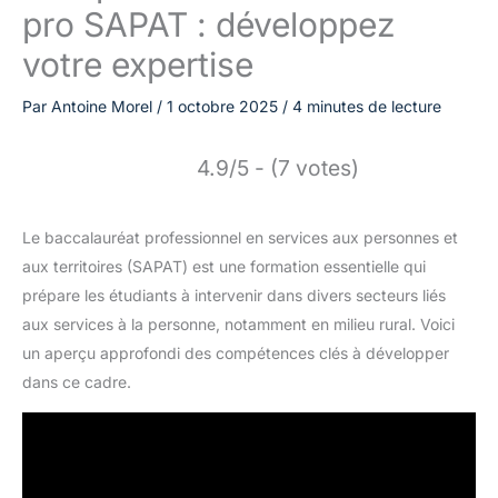
pro SAPAT : développez
votre expertise
Par
Antoine Morel
/
1 octobre 2025
/
4 minutes de lecture
4.9/5 - (7 votes)
Le baccalauréat professionnel en services aux personnes et
aux territoires (SAPAT) est une formation essentielle qui
prépare les étudiants à intervenir dans divers secteurs liés
aux services à la personne, notamment en milieu rural. Voici
un aperçu approfondi des compétences clés à développer
dans ce cadre.