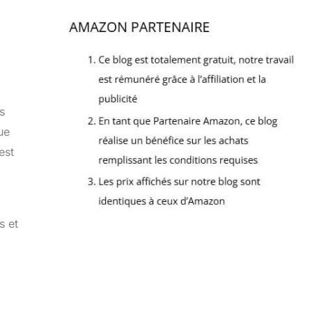
s
ue
est
s et