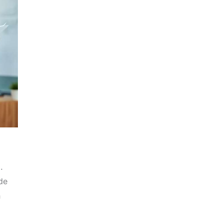
.
de
n