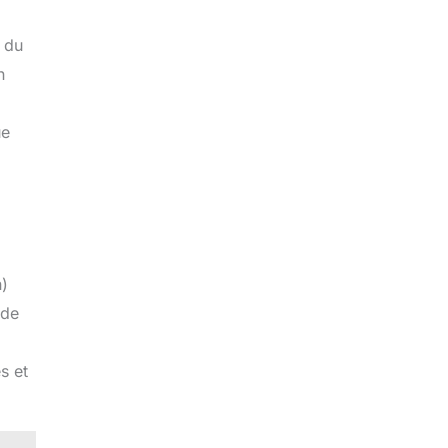
s du
n
ue
n)
 de
s et