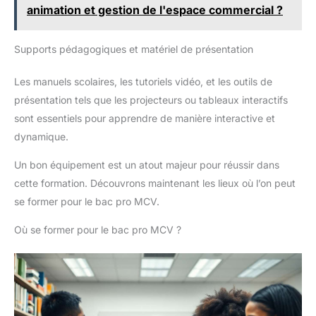
ventilateurs, même lors des
animation et gestion de l'espace commercial ?
longues sessions de travail ou
de visionnage de vidéos. 🎒
Ultra Portable et Léger : 1.2 kg
seulement: Avec un poids de
Supports pédagogiques et matériel de présentation
seulement 1.2 kg et une
épaisseur de 1.68 cm, glissez
cet ultrabook facilement dans
Les manuels scolaires, les tutoriels vidéo, et les outils de
votre sac à dos ou votre sac à
présentation tels que les projecteurs ou tableaux interactifs
main. Il est conçu pour les
déplacements fréquents, alliant
sont essentiels pour apprendre de manière interactive et
robustesse et légèreté pour un
transport sans effort. 🔌
dynamique.
Connectique Complète (Sans
Adaptateur): Contrairement à
Un bon équipement est un atout majeur pour réussir dans
beaucoup de modèles récents,
cet ordinateur de 14 pouces
cette formation. Découvrons maintenant les lieux où l’on peut
garde les ports indispensables.
Il dispose de: 2 ports USB 3.0
se former pour le bac pro MCV.
Type-A (pour clé USB/souris),
Sortie mini-HDMI (pour
brancher un écran externe ou un
Où se former pour le bac pro MCV ?
vidéoprojecteur), Port audio
3.5mm (jack), Connecteur
d’alimentation dédié. 🎁 Design
Mince et Charnière Robust: Ce
PC portable au look moderne et
épuré est agréable à l’œil. La
charnière rotative à 180° permet
de coucher l’écran pour un