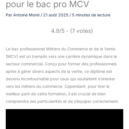
pour le bac pro MCV
Par
Antoine Morel
/
21 août 2025
/
5 minutes de lecture
4.9/5 - (7 votes)
Le bac professionnel Métiers du Commerce et de la Vente
(MCV) est un tremplin vers une carrière dynamique dans le
secteur commercial. Conçu pour former des professionnels
aptes à gérer divers aspects de la vente, ce diplôme est
devenu incontournable pour ceux qui souhaitent s’orienter
vers les métiers du commerce. Cependant, pour tirer le
meilleur parti de cette formation, il est crucial de bien
comprendre ses particularités et de s’équiper correctement.