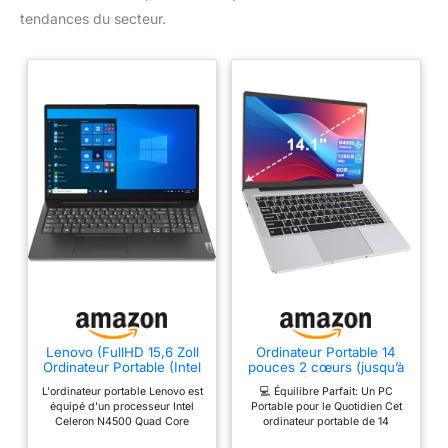
tendances du secteur.
Lenovo (FullHD 15,6 Zoll
Ordinateur Portable 14
Ordinateur Portable (Intel
pouces 2 cœurs (jusqu’à
Dual N4500 2x2.80 GHz,
2,6 GHz) PC Portable 6
L'ordinateur portable Lenovo est
💻 Équilibre Parfait: Un PC
16 Go DDR4, 512 Go
Go DDR4 128 Go SSD,
équipé d'un processeur Intel
Portable pour le Quotidien Cet
SSD, Intel UHD, HDMI,
WiFi 5G, Mini-HDMI,
Celeron N4500 Quad Core
ordinateur portable de 14
BT, USB 3.0, Webcam,
Design Sans Ventilateur
2x2.80 GHz, qui offre des
pouces offre le meilleur rapport
WLAN, Windows 11,
Computer, Idéal pour