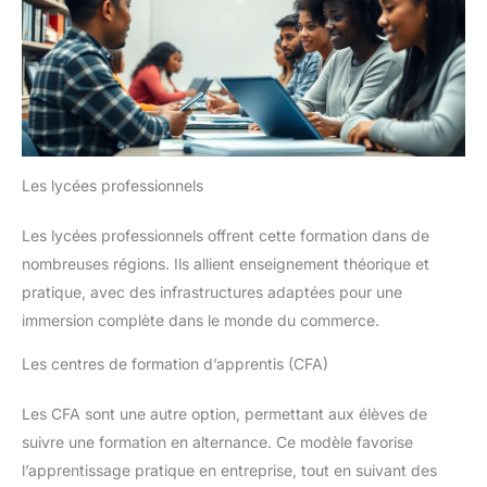
partage de contenu optimal,
idéal pour les réunions ou pour
partager un film sans avoir à
bouger l’ordinateur. 💼 Un
Excellent Rapport Qualité/Prix:
À la recherche d’un ordinateur
portable bon marché mais
fiable ? Ce modèle est le
meilleur allié des utilisateurs
occasionnels. Il combine 6 Go
de RAM pour le multitâche
Les lycées professionnels
(ouvrir plusieurs onglets sans
ralentissement) et un
processeur efficient pour une
Les lycées professionnels offrent cette formation dans de
expérience fluide au quotidien,
sans se ruiner.
nombreuses régions. Ils allient enseignement théorique et
pratique, avec des infrastructures adaptées pour une
immersion complète dans le monde du commerce.
Les centres de formation d’apprentis (CFA)
Les CFA sont une autre option, permettant aux élèves de
suivre une formation en alternance. Ce modèle favorise
l’apprentissage pratique en entreprise, tout en suivant des